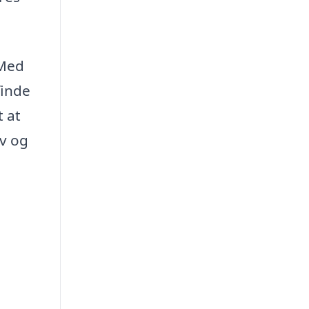
 Med
finde
 at
ov og