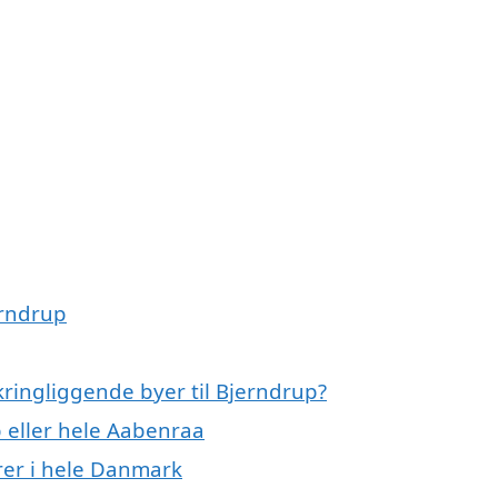
erndrup
kringliggende byer til Bjerndrup?
p eller hele Aabenraa
er i hele Danmark