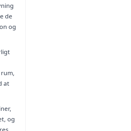
vning
ge de
ion og
ligt
t rum,
d at
ner,
et, og
res