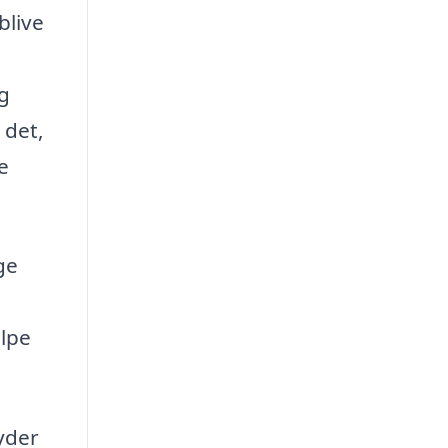
blive
og
 det,
e
ge
ælpe
yder