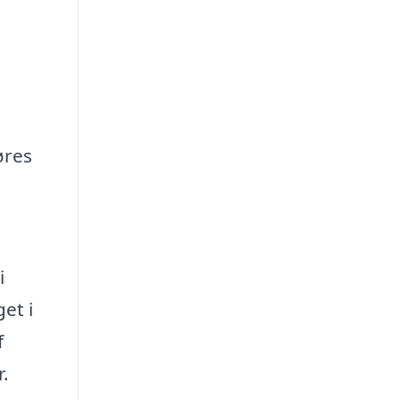
øres
i
et i
f
.