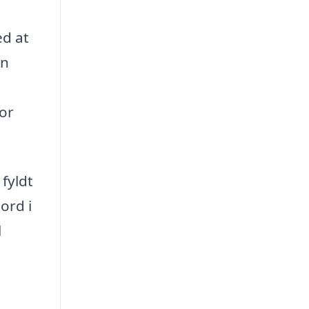
ed at
en
for
fyldt
ord i
l