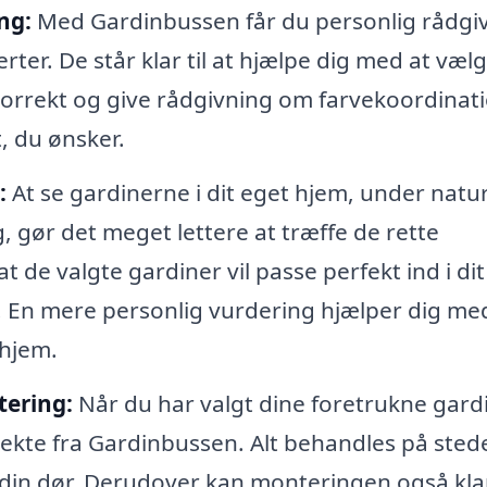
ng:
Med Gardinbussen får du personlig rådgi
ter. De står klar til at hjælpe dig med at væl
 korrekt og give rådgivning om farvekoordinat
t, du ønsker.
:
At se gardinerne i dit eget hjem, under natur
 gør det meget lettere at træffe de rette
t de valgte gardiner vil passe perfekt ind i di
b. En mere personlig vurdering hjælper dig me
 hjem.
tering:
Når du har valgt dine foretrukne gardi
rekte fra Gardinbussen. Alt behandles på sted
l din dør. Derudover kan monteringen også kla