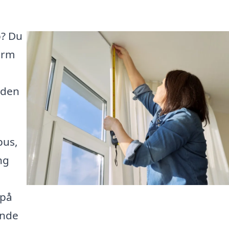
p? Du
orm
 den
bus,
ng
 på
inde