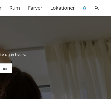
r
Rum
Farver
Lokationer
te og erhverv.
diner