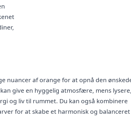
en
kenet
diner,
ige nuancer af orange for at opnå den ønsked
r kan give en hyggelig atmosfære, mens lysere
rgi og liv til rummet. Du kan også kombinere
ver for at skabe et harmonisk og balanceret