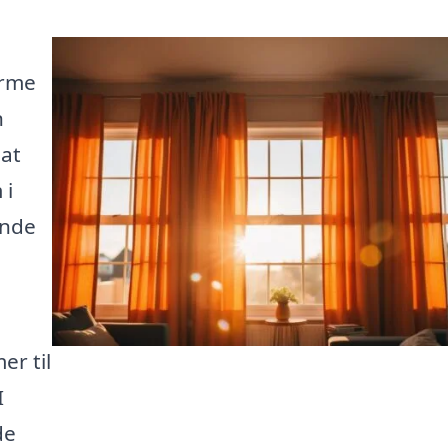
arme
n
at
 i
ende
r til
I
de