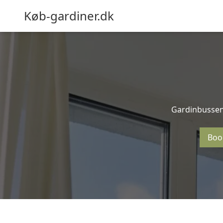
Køb-gardiner.dk
Gardinbussen 
Boo