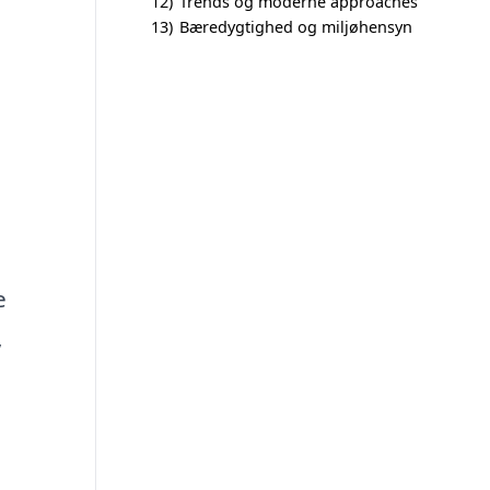
12)
Trends og moderne approaches
13)
Bæredygtighed og miljøhensyn
e
,