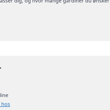
 passer dig, og hvor mange gardiner du ønsker
r
dine
g hos