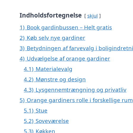
Indholdsfortegnelse
skjul
1)
Book gardinbussen – Helt gratis
2)
Køb selv nye gardiner
3)
Betydningen af farvevalg i boligindretn
4)
Udvælgelse af orange gardiner
4.1)
Materialevalg
4.2)
Mønstre og design
4.3)
Lysgennemtrængning og privatliv
5)
Orange gardiners rolle i forskellige rum
5.1)
Stue
5.2)
Soveværelse
5.3)
Køkken