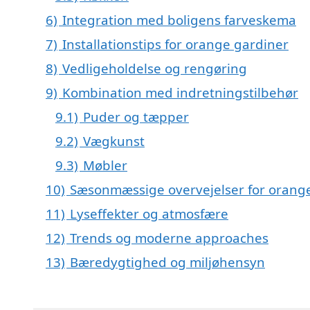
6)
Integration med boligens farveskema
7)
Installationstips for orange gardiner
8)
Vedligeholdelse og rengøring
9)
Kombination med indretningstilbehør
9.1)
Puder og tæpper
9.2)
Vægkunst
9.3)
Møbler
10)
Sæsonmæssige overvejelser for orang
11)
Lyseffekter og atmosfære
12)
Trends og moderne approaches
13)
Bæredygtighed og miljøhensyn