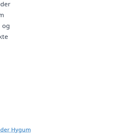
 der
em
, og
kte
Sønder Hygum