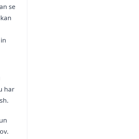
an se
 kan
din
u
u har
sh.
kun
ov.