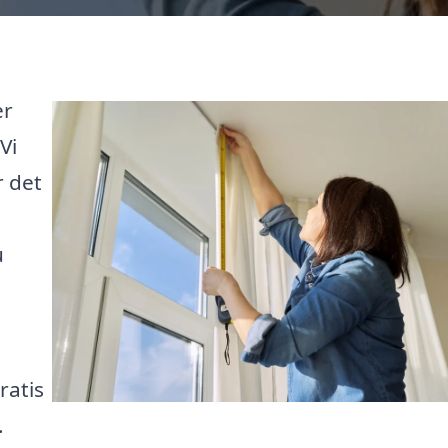
er
Vi
r det
u
ratis
.