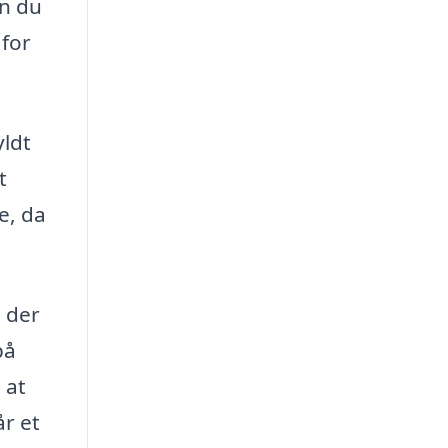
an du
 for
yldt
t
e, da
, der
på
 at
år et