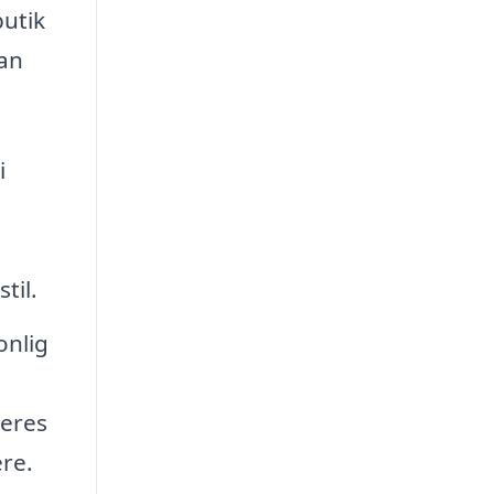
butik
kan
i
til.
onlig
Deres
ere.