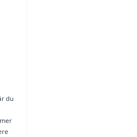
år du
mmer
ere