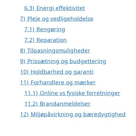
6.3)
Energi effektivitet
7)
Pleje og vedligeholdelse
7.1)
Rengøring
7.2)
Reparation
8)
Tilpasningsmuligheder
9)
Prissætning og budgettering
10)
Holdbarhed og garanti
11)
Forhandlere og mærker
11.1)
Online vs fysiske forretninger
11.2)
Brandanmeldelser
12)
Miljøpåvirkning og bæredygtighed