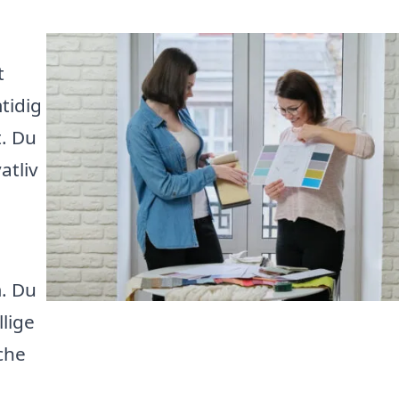
t
tidig
t. Du
atliv
m. Du
lige
che