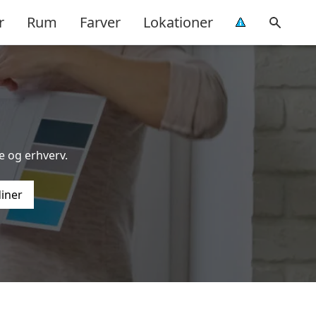
r
Rum
Farver
Lokationer
e og erhverv.
diner