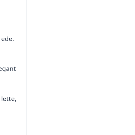
rede,
legant
lette,