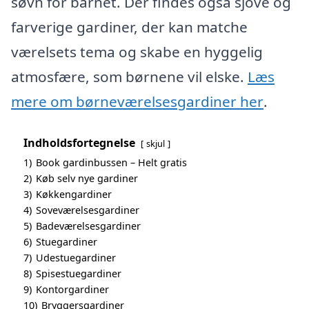
søvn for barnet. Der findes også sjove og
farverige gardiner, der kan matche
værelsets tema og skabe en hyggelig
atmosfære, som børnene vil elske.
Læs
mere om børneværelsesgardiner her
.
Indholdsfortegnelse
skjul
1)
Book gardinbussen – Helt gratis
2)
Køb selv nye gardiner
3)
Køkkengardiner
4)
Soveværelsesgardiner
5)
Badeværelsesgardiner
6)
Stuegardiner
7)
Udestuegardiner
8)
Spisestuegardiner
9)
Kontorgardiner
10)
Bryggersgardiner