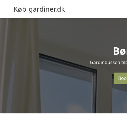
Køb-gardiner.dk
Bø
Gardinbussen til
Boo