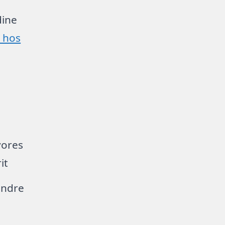
dine
g hos
vores
it
 andre