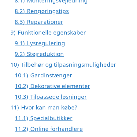
8.1)
Monteringsvejledning
8.2)
Rengøringstips
8.3)
Reparationer
9)
Funktionelle egenskaber
9.1)
Lysregulering
9.2)
Støjreduktion
10)
Tilbehør og tilpasningsmuligheder
10.1)
Gardinstænger
10.2)
Dekorative elementer
10.3)
Tilpassede løsninger
11)
Hvor kan man købe?
11.1)
Specialbutikker
11.2)
Online forhandlere