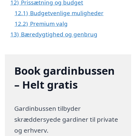
12)
Prissætning og budget
12.1)
Budgetvenlige muligheder
12.2)
Premium valg
13)
Bæredygtighed og genbrug
Book gardinbussen
– Helt gratis
Gardinbussen tilbyder
skræddersyede gardiner til private
og erhverv.