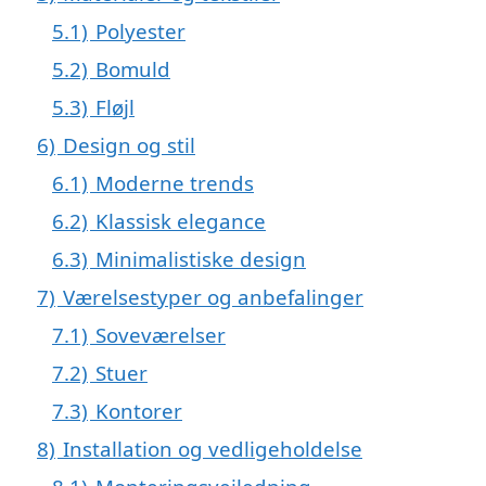
5.1)
Polyester
5.2)
Bomuld
5.3)
Fløjl
6)
Design og stil
6.1)
Moderne trends
6.2)
Klassisk elegance
6.3)
Minimalistiske design
7)
Værelsestyper og anbefalinger
7.1)
Soveværelser
7.2)
Stuer
7.3)
Kontorer
8)
Installation og vedligeholdelse