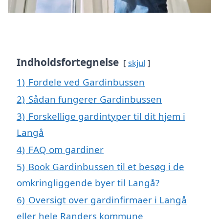
Indholdsfortegnelse
skjul
1)
Fordele ved Gardinbussen
2)
Sådan fungerer Gardinbussen
3)
Forskellige gardintyper til dit hjem i
Langå
4)
FAQ om gardiner
5)
Book Gardinbussen til et besøg i de
omkringliggende byer til Langå?
6)
Oversigt over gardinfirmaer i Langå
eller hele Randers kommune