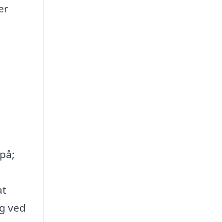
er
på;
at
ag ved