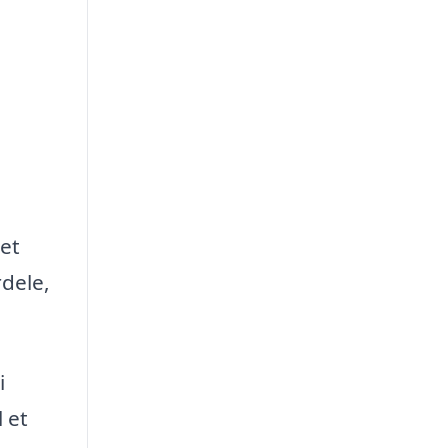
det
dele,
i
 et