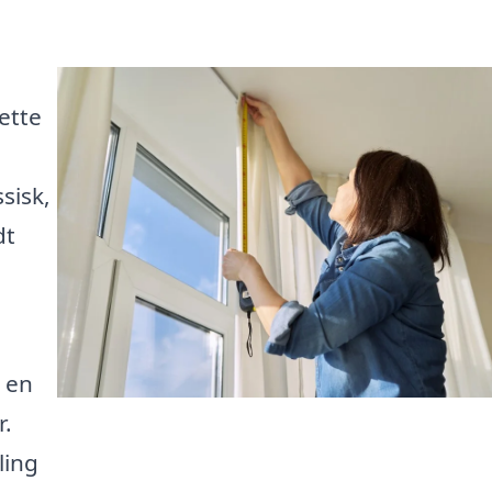
ette
sisk,
dt
 en
r.
ling