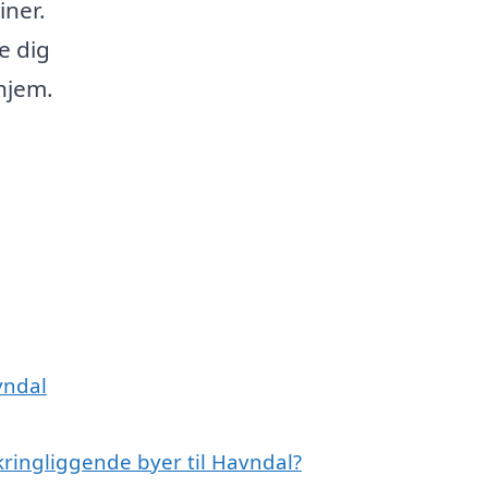
iner.
e dig
 hjem.
vndal
kringliggende byer til Havndal?