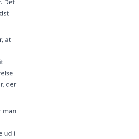
. Det
dst
, at
it
relse
r, der
år man
e ud i