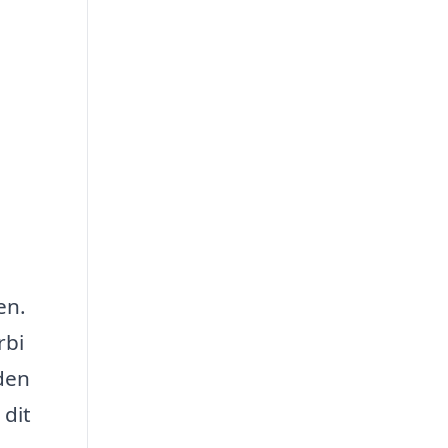
en.
rbi
 den
 dit