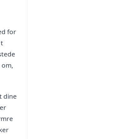
ed for
at
 stede
d om,
t dine
ner
kymre
ker