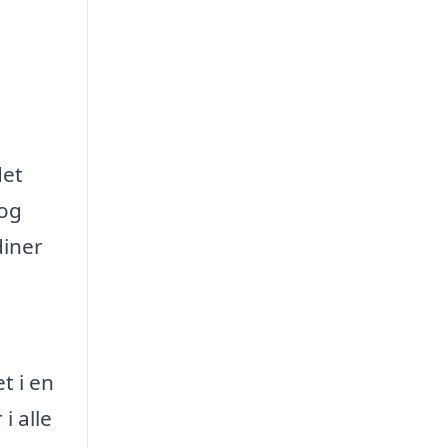
det
 og
diner
t i en
i alle