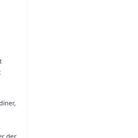
t
t
diner,
er der