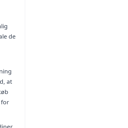
lig
ale de
sning
d, at
lkøb
 for
iner,