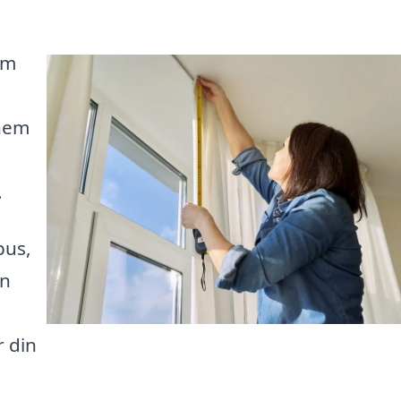
em
 nem
.
bus,
un
r din