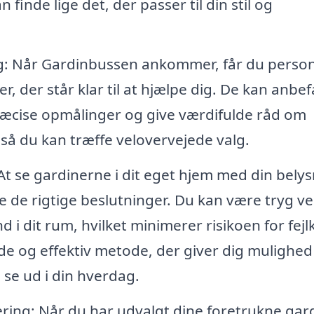
 finde lige det, der passer til din stil og
ng: Når Gardinbussen ankommer, får du person
, der står klar til at hjælpe dig. De kan anbef
præcise opmålinger og give værdifulde råd om
 så du kan træffe velovervejede valg.
t se gardinerne i dit eget hjem med din bely
fe de rigtige beslutninger. Du kan være tryg ve
d i dit rum, hvilket minimerer risikoen for fej
de og effektiv metode, der giver dig mulighed
 se ud i din hverdag.
ring: Når du har udvalgt dine foretrukne gard