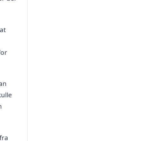
at
for
kan
ulle
n
fra