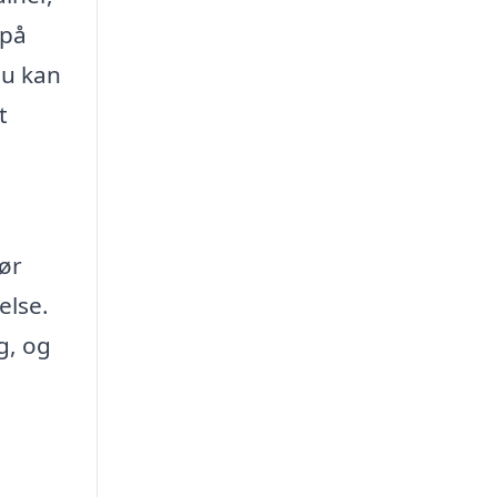
 på
du kan
t
dør
else.
g, og