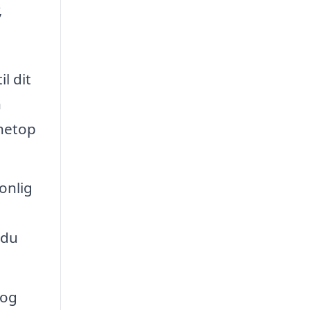
,
l dit
n
 netop
onlig
 du
 og