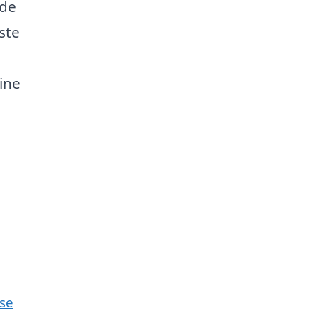
nde
ste
dine
rse