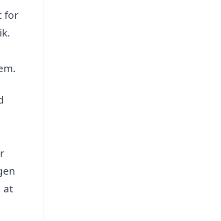
 for
ik.
jem.
d
r
ngen
 at