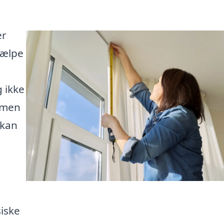
er
jælpe
l
g ikke
 men
 kan
iske