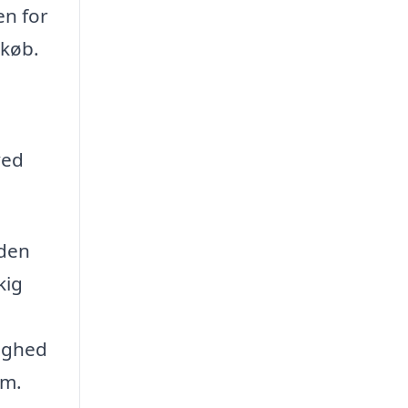
en for
lkøb.
ved
 den
kig
lighed
em.