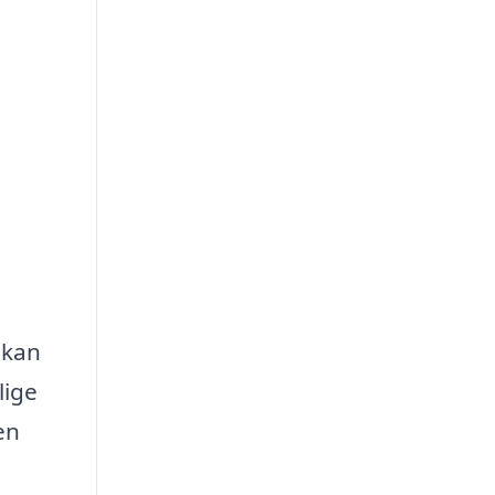
 kan
lige
en