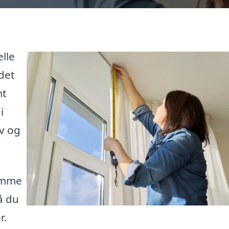
lle
det
mt
i
ov og
omme
å du
r.