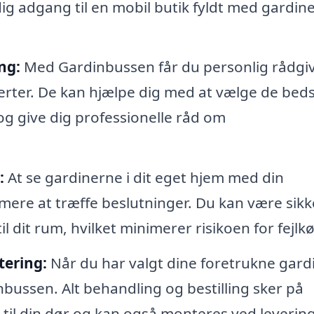
ig adgang til en mobil butik fyldt med gardine
ng:
Med Gardinbussen får du personlig rådgi
erter. De kan hjælpe dig med at vælge de bed
 og give dig professionelle råd om
:
At se gardinerne i dit eget hjem med din
ere at træffe beslutninger. Du kan være sikk
l dit rum, hvilket minimerer risikoen for fejlk
tering:
Når du har valgt dine foretrukne gardi
nbussen. Alt behandling og bestilling sker på
 til din dør og kan også monteres ved levering