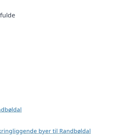
fulde
andbøldal
kringliggende byer til Randbøldal