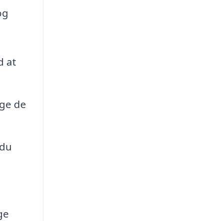
og
d at
age de
 du
ge