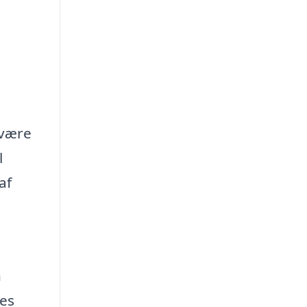
 være
l
af
n
res