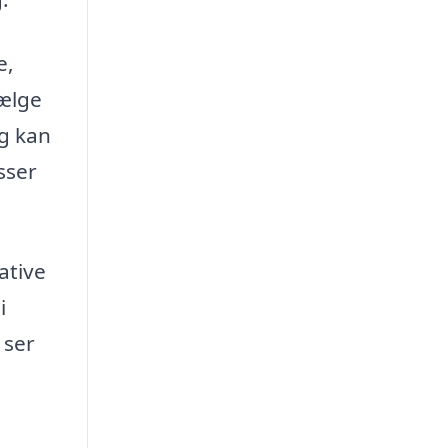
e,
vælge
og kan
sser
ative
i
 ser