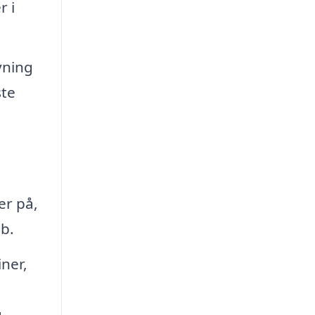
r i
vning
ste
er på,
øb.
ner,
.