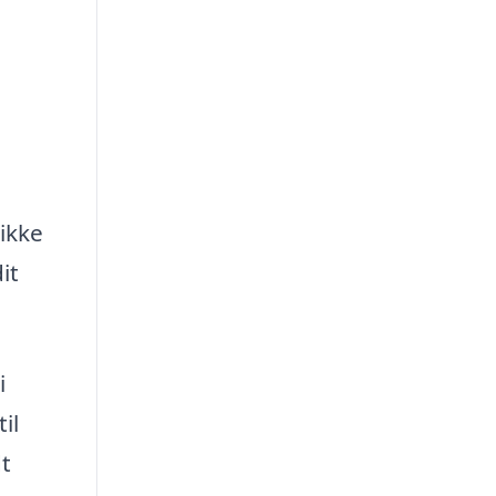
 ikke
it
i
il
dt