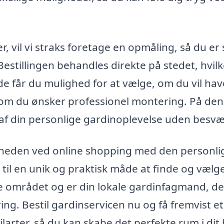
, vil vi straks foretage en opmåling, så du er 
 Bestillingen behandles direkte på stedet, hvilk
de får du mulighed for at vælge, om du vil hav
g om du ønsker professionel montering. På den
af din personlige gardinoplevelse uden besvæ
eden ved online shopping med den personli
et til en unik og praktisk måde at finde og vælg
le området og er din lokale gardinfagmand, de
ng. Bestil gardinservicen nu og få fremvist et
ilarter, så du kan skabe det perfekte rum i dit