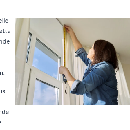
lle
ette
ende
u
m.
us
ende
e