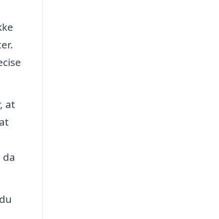
kke
er.
æcise
, at
at
, da
 du