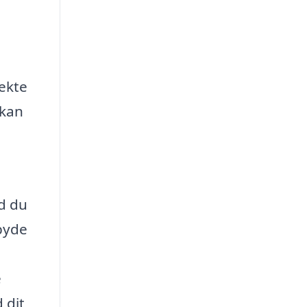
fekte
 kan
ad du
 byde
e
 dit