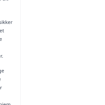
sikker
et
e
r.
ge
e
r
 hjem.