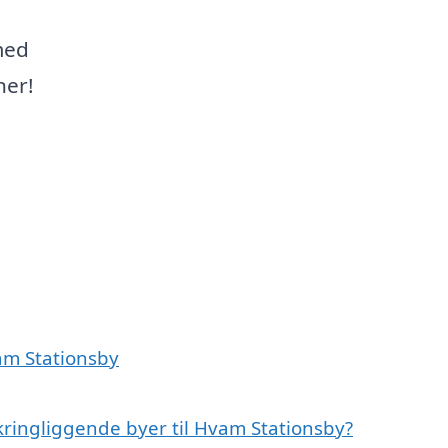
med
ner!
vam Stationsby
kringliggende byer til Hvam Stationsby?