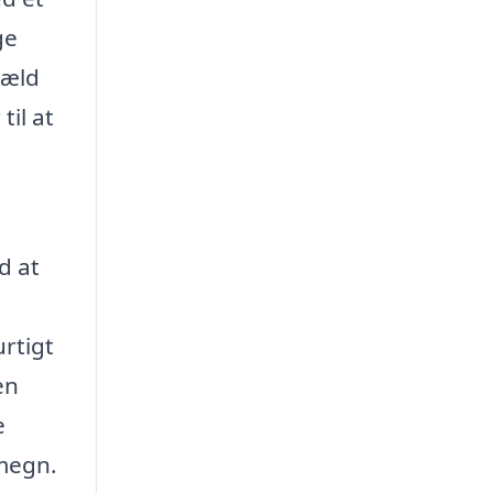
ge
væld
til at
d at
urtigt
en
e
omegn.