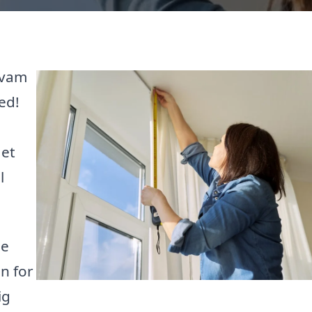
Hvam
ed!
 et
l
le
n for
ig