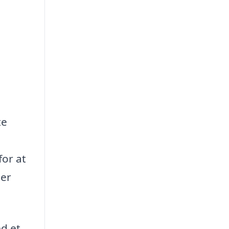
te
for at
ser
ed et