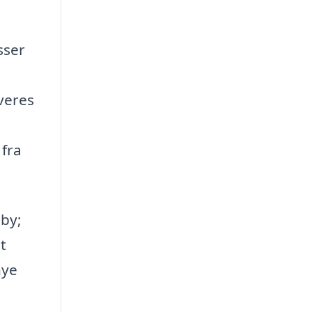
sser
veres
 fra
sby;
t
nye