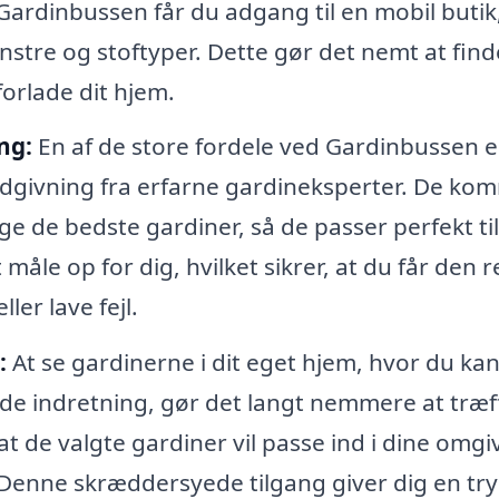
Gardinbussen får du adgang til en mobil butik
ønstre og stoftyper. Dette gør det nemt at find
forlade dit hjem.
ng:
En af de store fordele ved Gardinbussen er
rådgivning fra erfarne gardineksperter. De ko
ge de bedste gardiner, så de passer perfekt til
 måle op for dig, hvilket sikrer, at du får den r
ler lave fejl.
:
At se gardinerne i dit eget hjem, hvor du ka
nde indretning, gør det langt nemmere at træf
t de valgte gardiner vil passe ind i dine omgiv
b. Denne skræddersyede tilgang giver dig en t