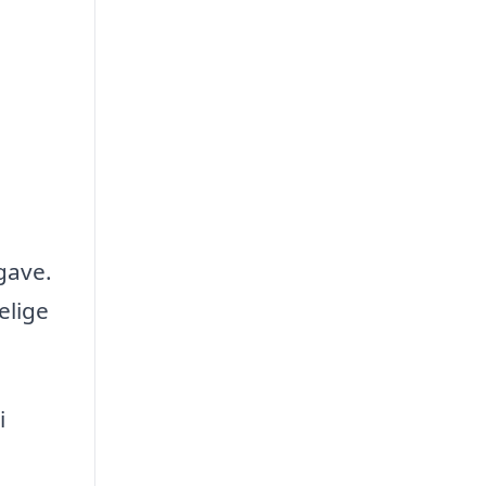
gave.
elige
i