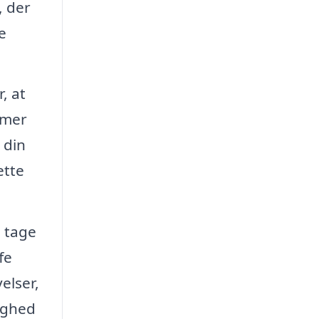
, der
e
, at
mmer
 din
ette
n tage
fe
elser,
ryghed