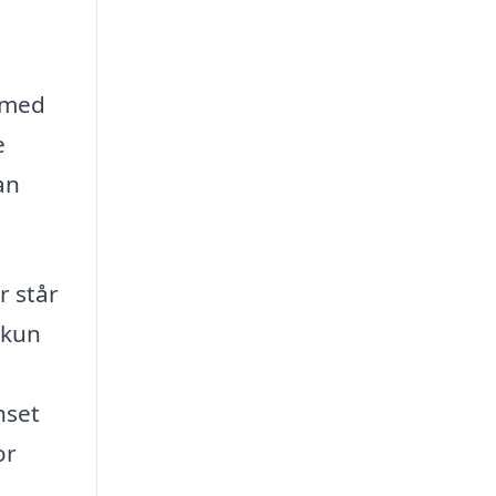
t med
e
an
r står
 kun
nset
or