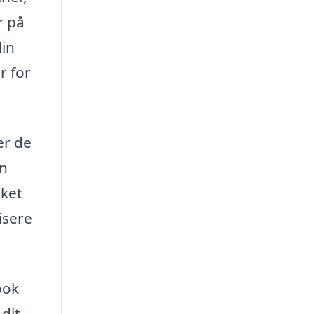
r på
din
r for
er de
en
lket
isere
ook
 dit