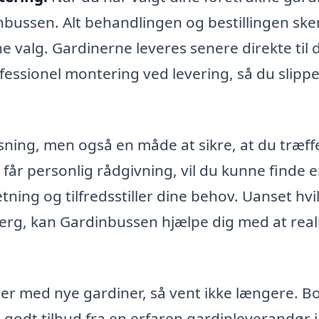
nbussen. Alt behandlingen og bestillingen ske
ne valg. Gardinerne leveres senere direkte til 
essionel montering ved levering, så du slippe
sning, men også en måde at sikre, at du træff
u får personlig rådgivning, vil du kunne finde 
etning og tilfredsstiller dine behov. Uanset hvi
bjerg, kan Gardinbussen hjælpe dig med at real
uer med nye gardiner, så vent ikke længere. B
 godt tilbud fra en erfaren gardinleverandør i