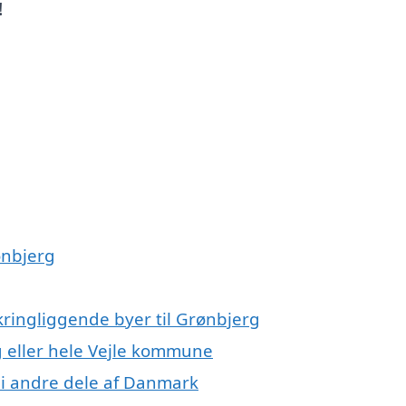
!
ønbjerg
kringliggende byer til Grønbjerg
g eller hele Vejle kommune
 i andre dele af Danmark