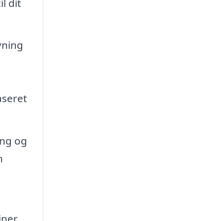
l dit
vning
aseret
ing og
n
ner,