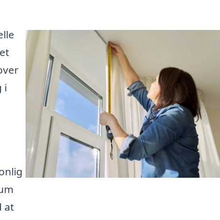
lle
et
over
 i
onlig
rum
 at