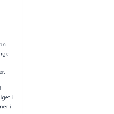
kan
ange
er.
i
lget i
ner i