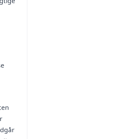
gtige
se
ten
r
ndgår