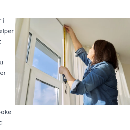
 i
jælper
t
du
rer
ooke
d