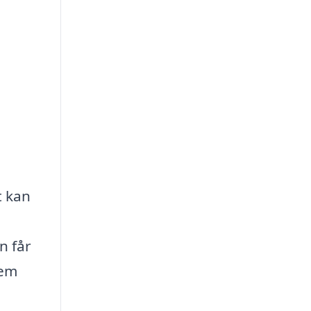
t kan
n får
jem