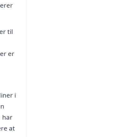
merer
r til
er er
iner i
en
u har
ære at