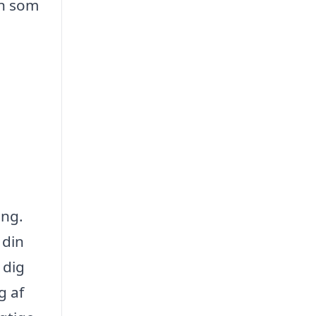
en som
ing.
 din
 dig
g af