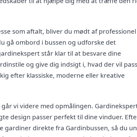
dskaber til at hjælpe dig med at træffe den ri
se som aftalt, bliver du mødt af professionel
du gå ombord i bussen og udforske det
rdinekspert står klar til at besvare dine
instile og give dig indsigt i, hvad der vil pas
kig efter klassiske, moderne eller kreative
r, går vi videre med opmålingen. Gardineksper
lgte design passer perfekt til dine vinduer. Efte
e gardiner direkte fra Gardinbussen, så du u