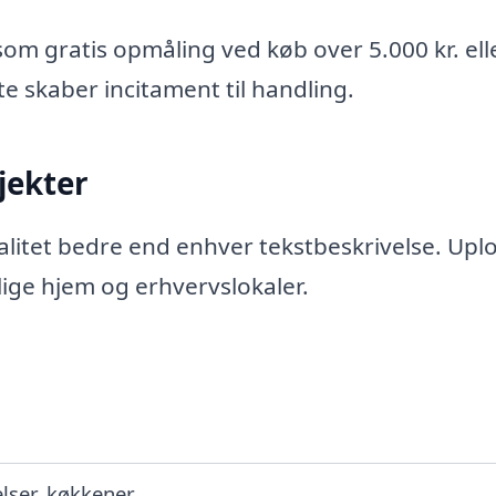
om gratis opmåling ved køb over 5.000 kr. ell
e skaber incitament til handling.
jekter
kvalitet bedre end enhver tekstbeskrivelse. Upl
llige hjem og erhvervslokaler.
lser, køkkener