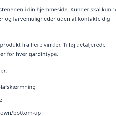
stenenen i din hjemmeside. Kunder skal kunn
ler og farvemuligheder uden at kontakte dig
rodukt fra flere vinkler. Tilføj detaljerede
er for hver gardintype.
er:
solafskærmning
e
p-down/bottom-up