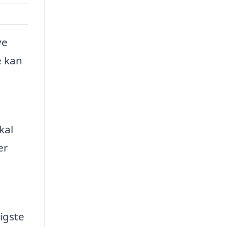
ye
e kan
kal
er
igste