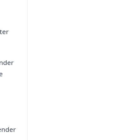
ter
under
e
lender