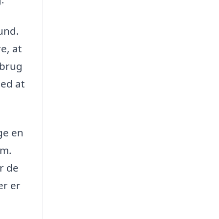
und.
e, at
 brug
med at
ge en
em.
år de
er er