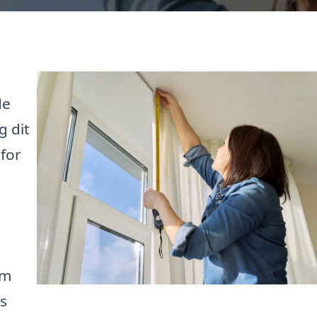
de
g dit
for
om
is