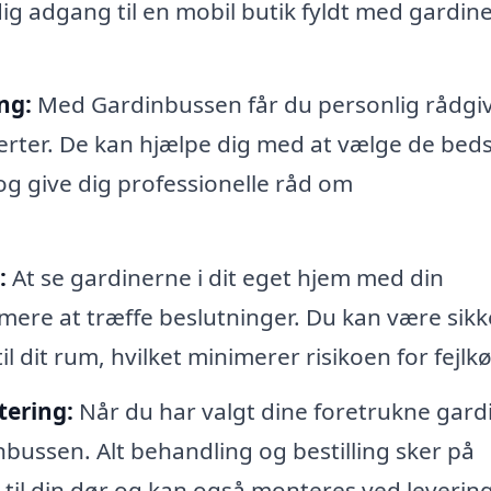
ig adgang til en mobil butik fyldt med gardine
ng:
Med Gardinbussen får du personlig rådgi
erter. De kan hjælpe dig med at vælge de bed
 og give dig professionelle råd om
:
At se gardinerne i dit eget hjem med din
ere at træffe beslutninger. Du kan være sikk
l dit rum, hvilket minimerer risikoen for fejlk
tering:
Når du har valgt dine foretrukne gardi
nbussen. Alt behandling og bestilling sker på
 til din dør og kan også monteres ved levering