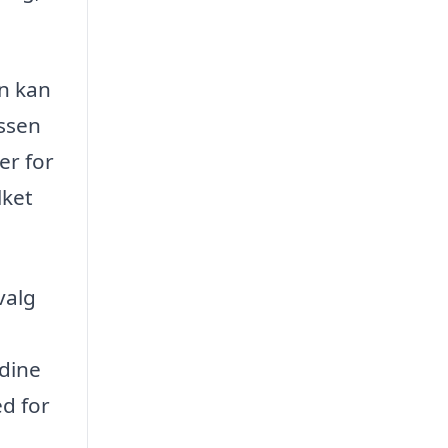
n kan
ssen
er for
lket
valg
 dine
d for