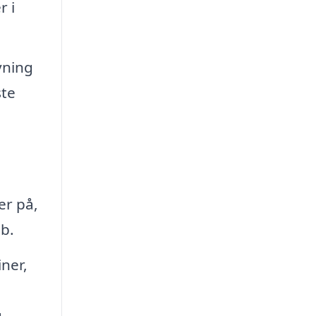
r i
vning
ste
er på,
øb.
ner,
.