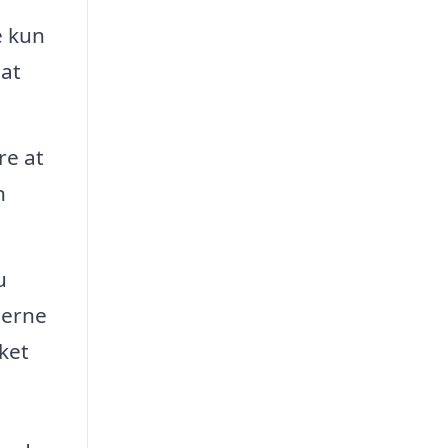
e kun
 at
re at
n
u
nerne
ket