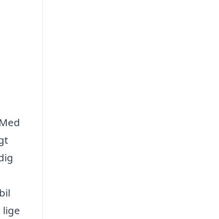
 Med
gt
dig
bil
 lige