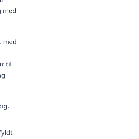
ig med
dt med
 til
ng
ig.
fyldt