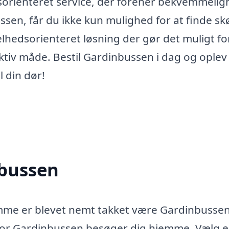
sorienteret service, der forener bekvemmelig
sen, får du ikke kun mulighed for at finde s
hedsorienteret løsning der gør det muligt fo
ektiv måde. Bestil Gardinbussen i dag og oplev
l din dør!
nbussen
amme er blevet nemt takket være Gardinbussen
hvor Gardinbussen besøger dig hjemme. Vælg 