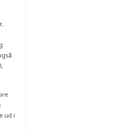
r.
ig
 også
l,
ore
n
e ud i