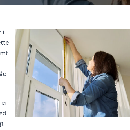
 i
ette
emt
råd
 en
med
gt