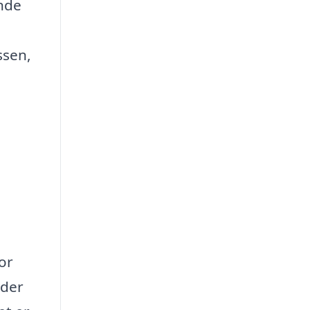
inde
ssen,
or
 der