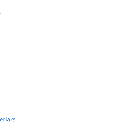
r
erlars