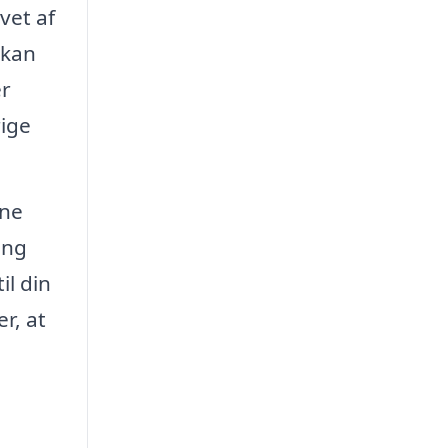
vet af
 kan
er
rige
kne
ing
il din
r, at