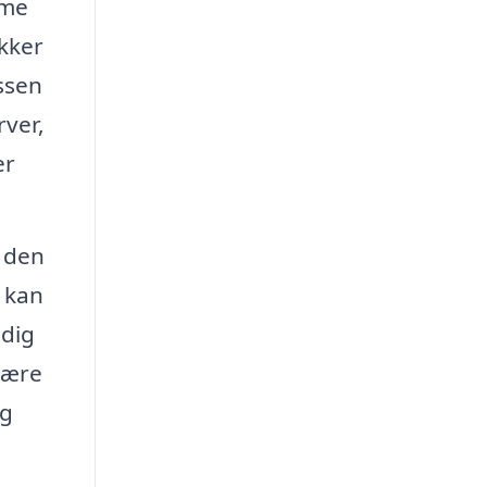
mme
ikker
ssen
rver,
er
 den
e kan
 dig
være
lg