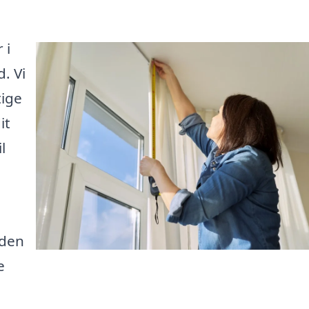
 i
. Vi
tige
it
l
eden
e