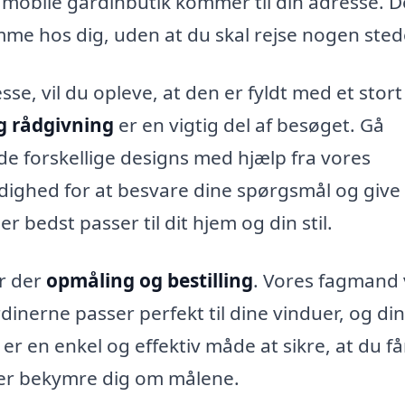
n mobile gardinbutik kommer til din adresse. D
mme hos dig, uden at du skal rejse nogen sted
e, vil du opleve, at den er fyldt med et stort
g rådgivning
er en vigtig del af besøget. Gå
e forskellige designs med hjælp fra vores
rådighed for at besvare dine spørgsmål og give
 bedst passer til dit hjem og din stil.
er der
opmåling og bestilling
. Vores fagmand v
inerne passer perfekt til dine vinduer, og din
 er en enkel og effektiv måde at sikre, at du få
ver bekymre dig om målene.