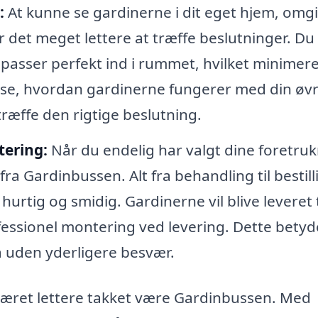
:
At kunne se gardinerne i dit eget hjem, omgi
 det meget lettere at træffe beslutninger. Du
 passer perfekt ind i rummet, hvilket minimer
 at se, hvordan gardinerne fungerer med din øv
 træffe den rigtige beslutning.
tering:
Når du endelig har valgt dine foretru
fra Gardinbussen. Alt fra behandling til bestill
hurtig og smidig. Gardinerne vil blive leveret t
essionel montering ved levering. Dette betyde
å uden yderligere besvær.
g været lettere takket være Gardinbussen. Med