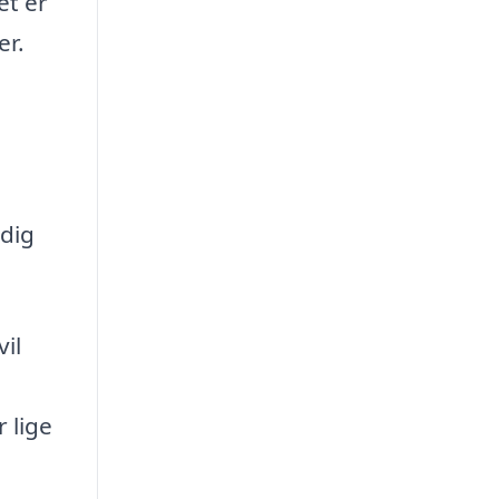
et er
er.
 dig
il
r lige