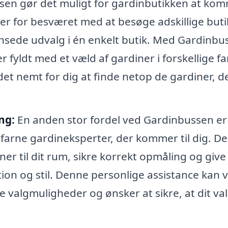
en gør det muligt for gardinbutikken at ko
ipper for besværet med at besøge adskillige but
rænsede udvalg i én enkelt butik. Med Gardinbu
r fyldt med et væld af gardiner i forskellige fa
det nemt for dig at finde netop de gardiner, d
ng:
En anden stor fordel ved Gardinbussen er
rfarne gardineksperter, der kommer til dig. D
r til dit rum, sikre korrekt opmåling og give
ion og stil. Denne personlige assistance kan 
 valgmuligheder og ønsker at sikre, at dit va