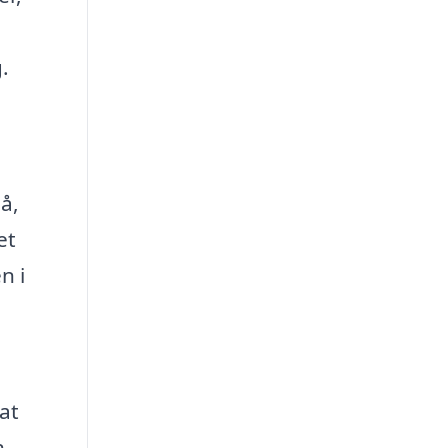
.
å,
et
n i
at
n