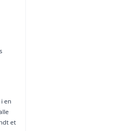
s
 i en
alle
ndt et