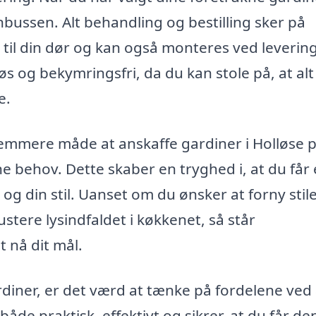
nbussen. Alt behandling og bestilling sker på
 til din dør og kan også monteres ved levering
s og bekymringsfri, da du kan stole på, at alt
e.
emmere måde at anskaffe gardiner i Holløse p
ne behov. Dette skaber en tryghed i, at du får 
og din stil. Uanset om du ønsker at forny stile
ustere lysindfaldet i køkkenet, så står
t nå dit mål.
rdiner, er det værd at tænke på fordelene ved 
åde praktisk, effektivt og sikrer, at du får de