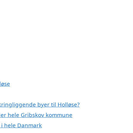
løse
ringliggende byer til Holløse?
eller hele Gribskov kommune
 i hele Danmark