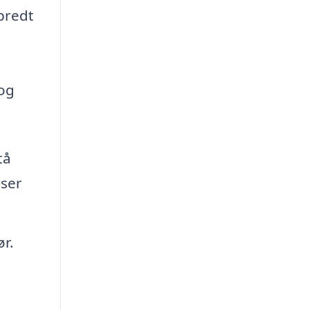
bredt
 og
tå
sser
ør.