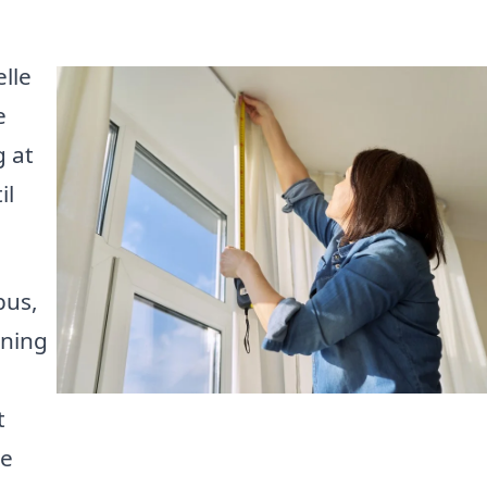
lle
e
g at
il
bus,
vning
t
te