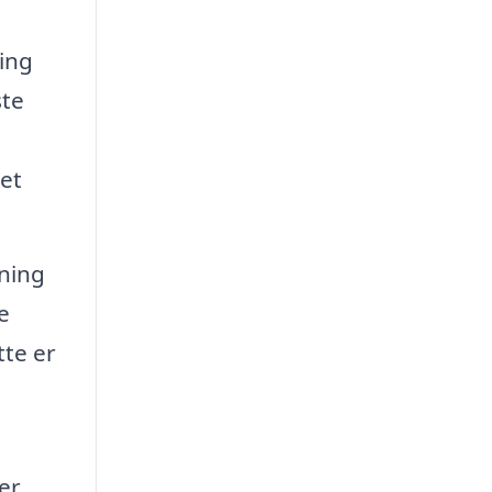
ing
ste
det
sning
e
tte er
er,