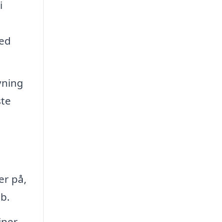
i
med
vning
ste
er på,
øb.
ner,