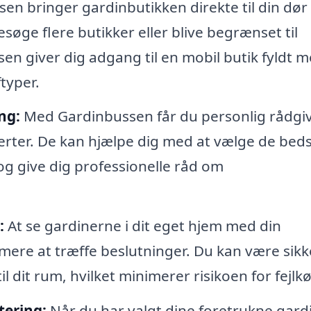
n bringer gardinbutikken direkte til din dør 
øge flere butikker eller blive begrænset til
sen giver dig adgang til en mobil butik fyldt 
ftyper.
ng:
Med Gardinbussen får du personlig rådgi
erter. De kan hjælpe dig med at vælge de bed
 og give dig professionelle råd om
:
At se gardinerne i dit eget hjem med din
ere at træffe beslutninger. Du kan være sikk
l dit rum, hvilket minimerer risikoen for fejlk
tering:
Når du har valgt dine foretrukne gardi