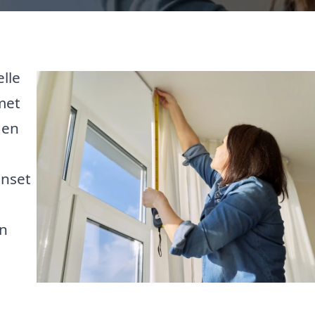
lle
met
 en
anset
on