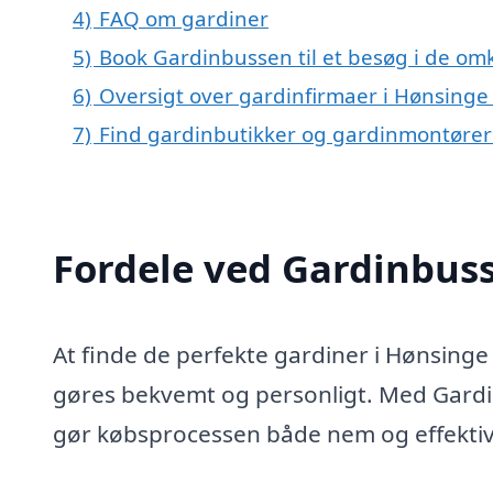
4)
FAQ om gardiner
5)
Book Gardinbussen til et besøg i de om
6)
Oversigt over gardinfirmaer i Hønsing
7)
Find gardinbutikker og gardinmontører
Fordele ved Gardinbus
At finde de perfekte gardiner i Hønsinge
gøres bekvemt og personligt. Med Gardi
gør købsprocessen både nem og effektiv