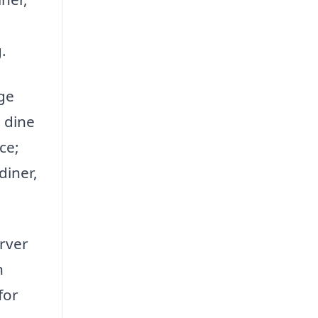
.
ige
 dine
ce;
diner,
arver
n
for