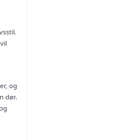
sstil.
vil
er, og
n dør.
 og