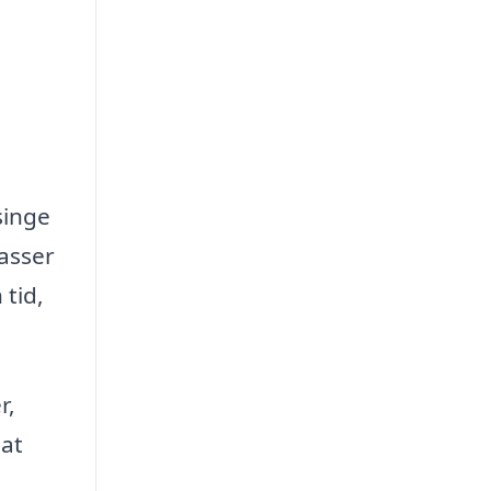
singe
asser
 tid,
r,
 at