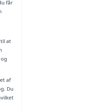
du får
n
il at
n
l og
et af
ng. Du
vilket