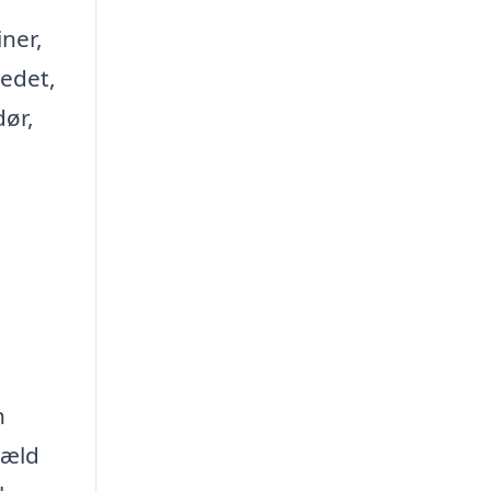
ner,
tedet,
dør,
n
væld