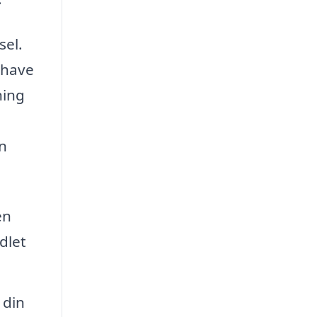
sel.
 have
ning
n
en
dlet
 din