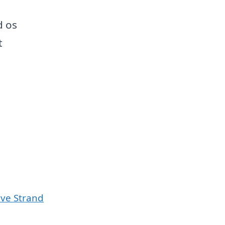
d os
t
eve Strand