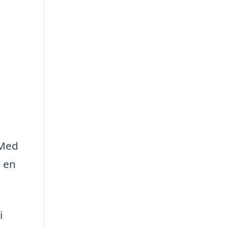
 Med
 en
i