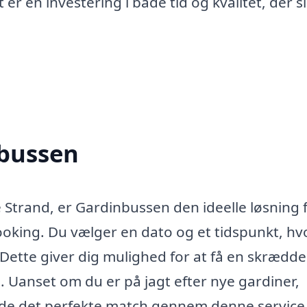
er en investering i både tid og kvalitet, der si
nbussen
e Strand, er Gardinbussen den ideelle løsning 
oking. Du vælger en dato og et tidspunkt, hv
Dette giver dig mulighed for at få en skrædde
g. Uanset om du er på jagt efter nye gardiner,
finde det perfekte match gennem denne service