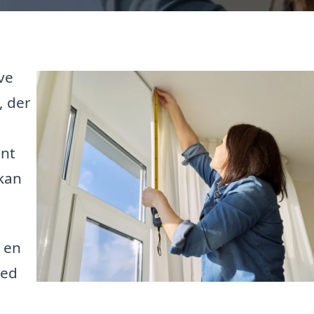
ve
, der
ant
 kan
 en
med