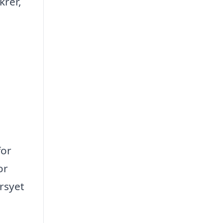
krer,
for
or
rsyet
.