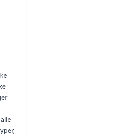
kke
ke
ger
alle
typer,