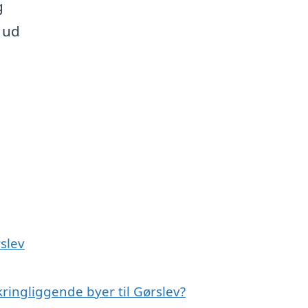
g
e ud
rslev
ringliggende byer til Gørslev?