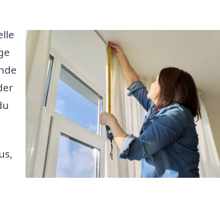
lle
ige
ende
der
du
us,