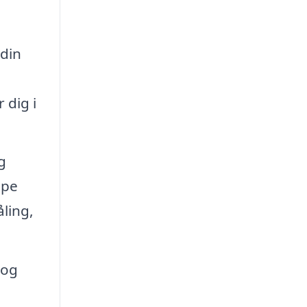
 din
 dig i
g
lpe
ling,
 og