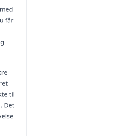
t med
u får
og
kre
ret
te til
g. Det
velse