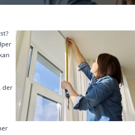
st?
lper
 kan
, der
ner