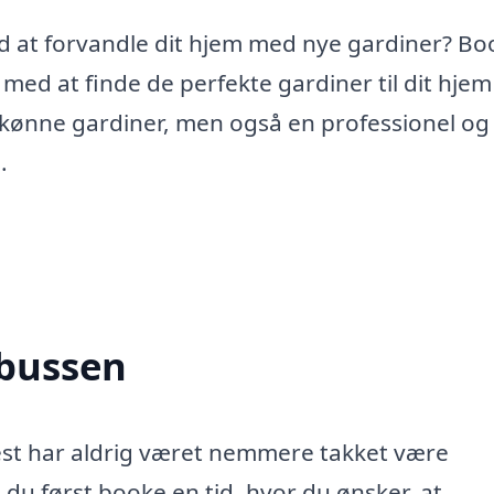
od at forvandle dit hjem med nye gardiner? Bo
med at finde de perfekte gardiner til dit hjem 
f skønne gardiner, men også en professionel og
.
nbussen
Vest har aldrig været nemmere takket være
du først booke en tid, hvor du ønsker, at