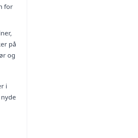
n for
ner,
ker på
dør og
r i
t nyde