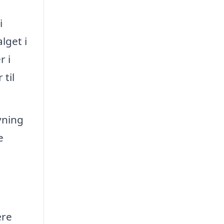
i
lget i
r i
til
vning
e
ære