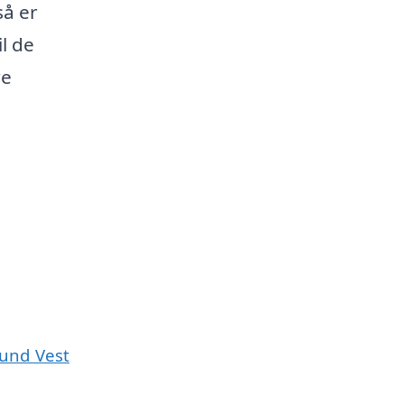
så er
l de
re
lsund Vest