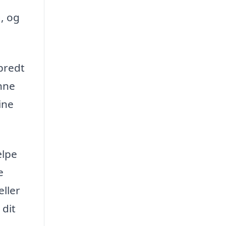
, og
bredt
enne
ine
ælpe
e
eller
 dit