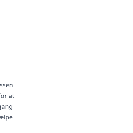
essen
or at
dgang
jælpe