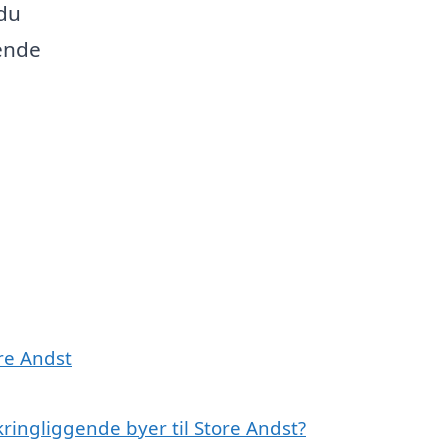
 du
dende
ore Andst
ringliggende byer til Store Andst?