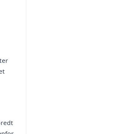
ter
et
bredt
enfor