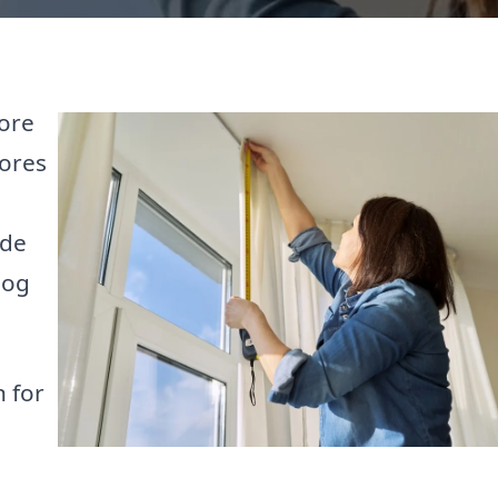
tore
Vores
 de
 og
 for