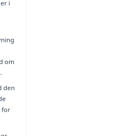
er i
vning
åd om
.
d den
de
 for
er,