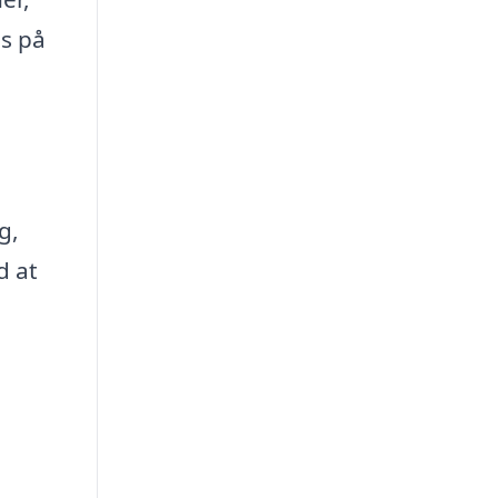
es på
g,
d at