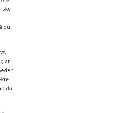
orske
så du
vt.
, at
gheden
ekte
kan du