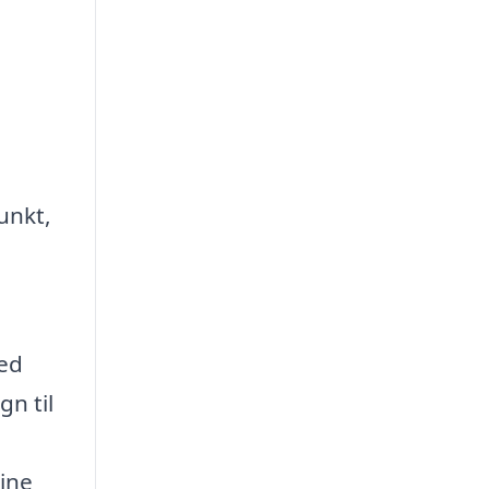
unkt,
med
n til
dine