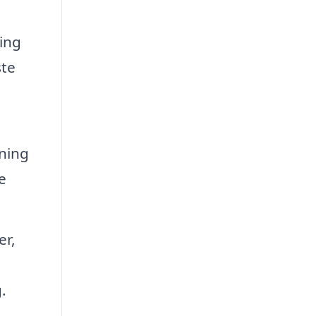
ing
ste
sning
e
er,
.