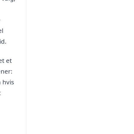
e
el
id.
et et
ener:
 hvis
t