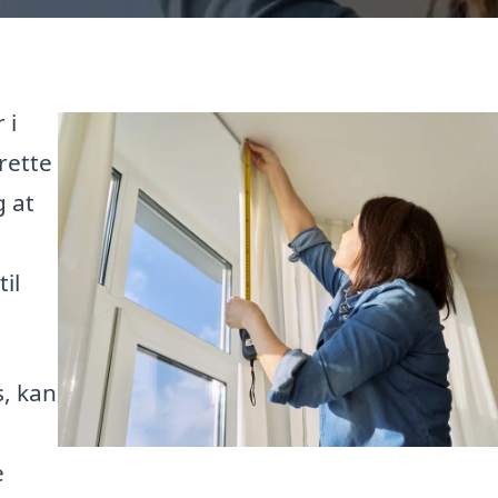
 i
rette
g at
t
il
, kan
e