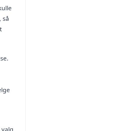
kulle
, så
t
se.
ælge
 valg,