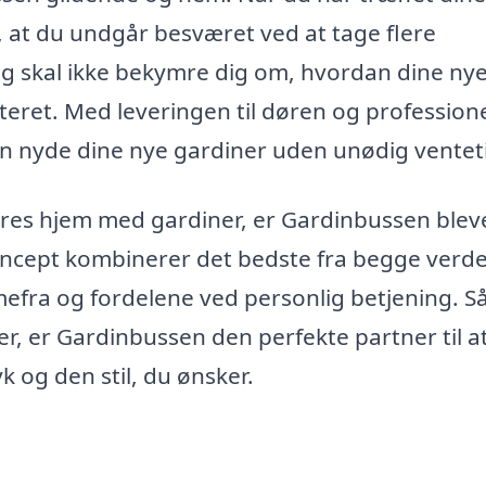
r, at du undgår besværet ved at tage flere
og skal ikke bekymre dig om, hvordan dine ny
nteret. Med leveringen til døren og profession
n nyde dine nye gardiner uden unødig ventet
eres hjem med gardiner, er Gardinbussen blev
koncept kombinerer det bedste fra begge verd
ra og fordelene ved personlig betjening. Så
er, er Gardinbussen den perfekte partner til a
yk og den stil, du ønsker.