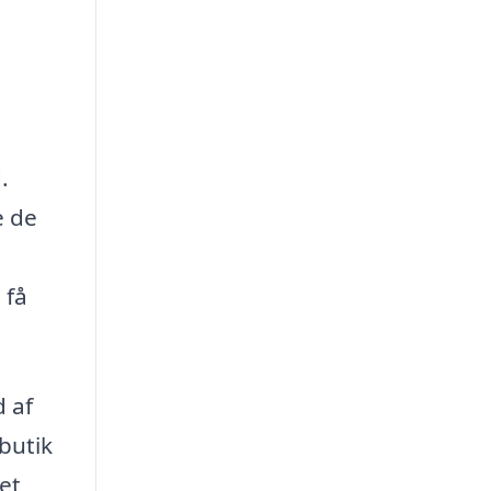
.
e de
 få
d af
butik
get