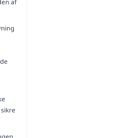
den af
vning
ede
ke
 sikre
ingen