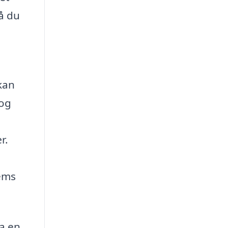
å du
kan
 og
r.
jems
a en