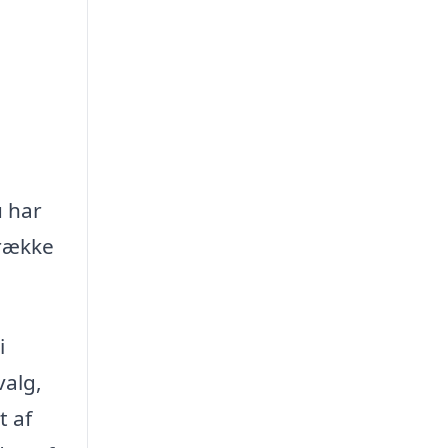
u har
 række
i
valg,
t af