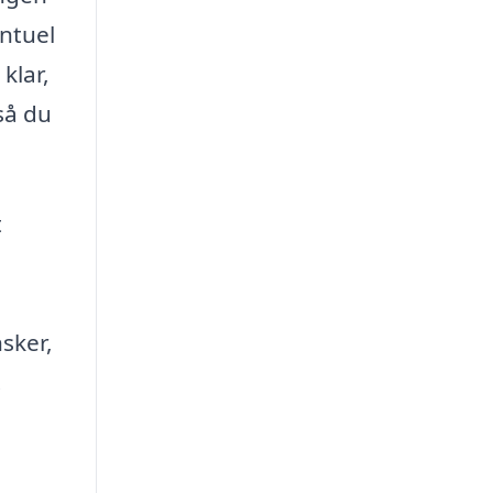
ntuel
klar,
så du
t
sker,
.