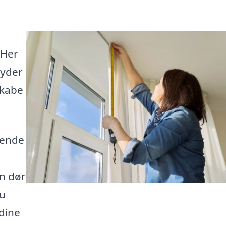
 Her
byder
skabe
tende
n dør
du
 dine