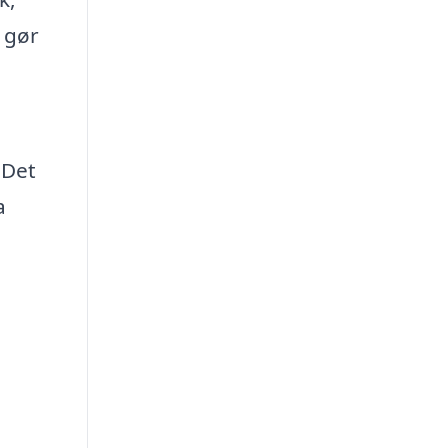
 gør
 Det
a