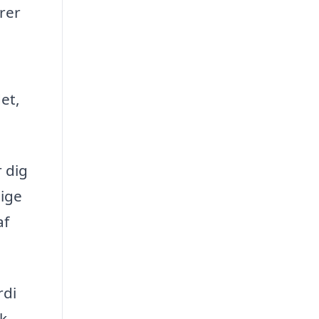
rer
et,
 dig
lige
af
rdi
k,