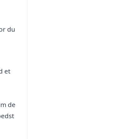
or du
d et
om de
bedst