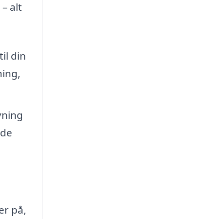
– alt
il din
ning,
vning
ede
er på,