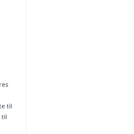
res
e til
til