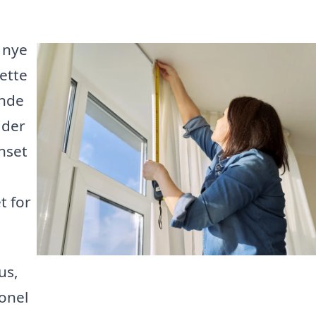
 nye
ette
ende
 der
nset
t for
us,
onel