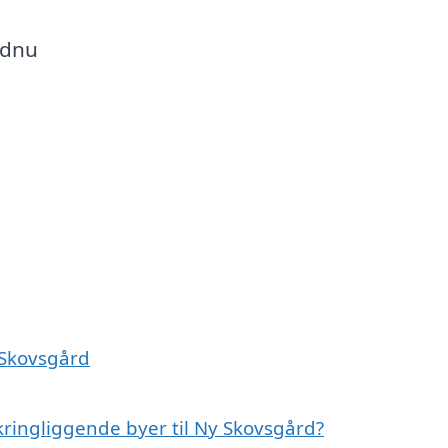
ndnu
y Skovsgård
kringliggende byer til Ny Skovsgård?