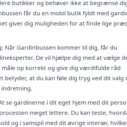
lere butikker og behøver ikke at begrænse dig 
bussen får du en mobil butik fyldt med gardin
lket giver dig muligheden for at finde lige præc
g: Når Gardinbussen kommer til dig, får du
ineksperter. De vil hjælpe dig med at vælge d
m, måle op korrekt og give dig værdifulde råd
 betyder, at du kan føle dig tryg ved dit valg
n indretning.
t se gardinerne i dit eget hjem med dit perso
sprocessen meget lettere. Du kan teste, hvor
old og i samspil med dit øvrige interiør, hvilke