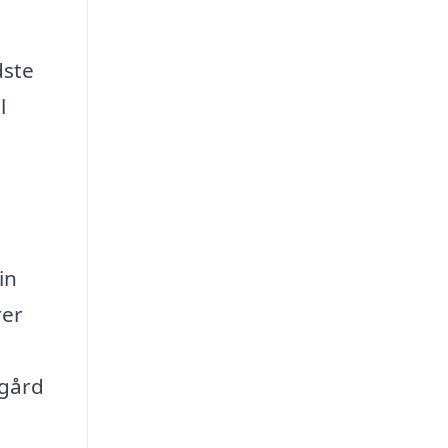
dste
l
in
rer
sgård