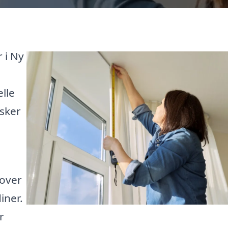
 i Ny
elle
nsker
 over
iner.
r