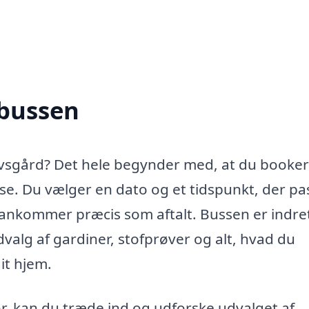
nbussen
ovsgård? Det hele begynder med, at du booker
e. Du vælger en dato og et tidspunkt, der pa
n ankommer præcis som aftalt. Bussen er indre
valg af gardiner, stofprøver og alt, hvad du
dit hjem.
, kan du træde ind og udforske udvalget af