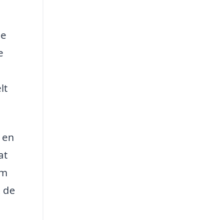
le
e
lt
 en
at
em
t de