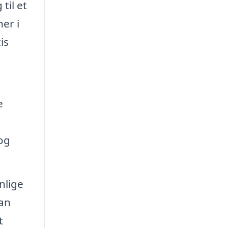
til et
er i
is
e
 og
nlige
dan
t