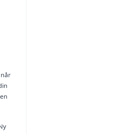
 når
din
sen
 Ny