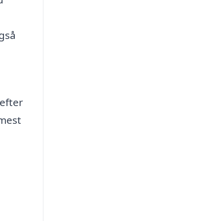
,
også
efter
 mest