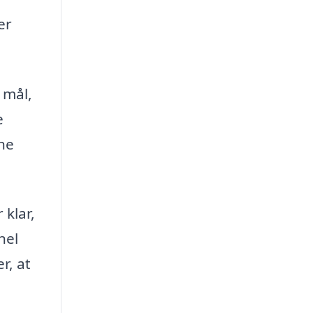
er
 mål,
e
ine
 klar,
nel
r, at