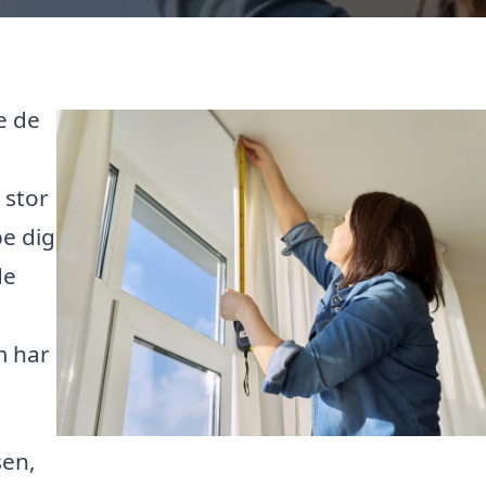
e de
 stor
pe dig
de
m har
en,