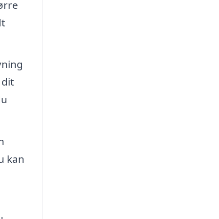
ørre
dt
vning
dit
du
n
u kan
u