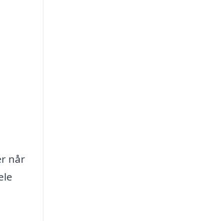
ær når
ele