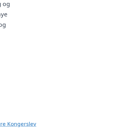
g og
nye
 og
ørre Kongerslev