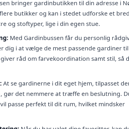
en bringer gardinbutikken til din adresse i N
flere butikker og kan i stedet udforske et bre
re og stoftyper, lige i din egen stue.
ng:
Med Gardinbussen får du personlig rådgi
r dig i at vælge de mest passende gardiner til 
giver råd om farvekoordination samt stil, så 
:
At se gardinerne i dit eget hjem, tilpasset de
g, gør det nemmere at træffe en beslutning. D
vil passe perfekt til dit rum, hvilket mindsker
tering:
Når du har valgt dine favoritter, kan d