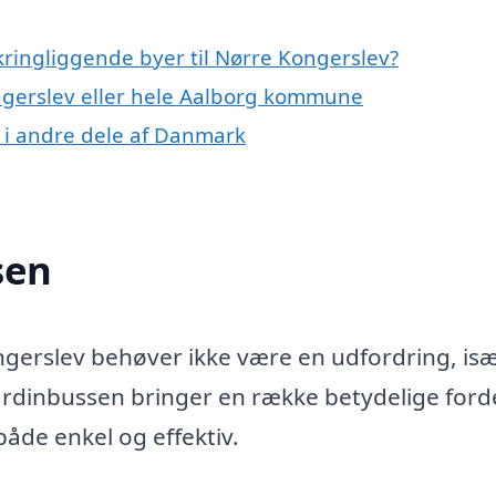
kringliggende byer til Nørre Kongerslev?
ngerslev eller hele Aalborg kommune
 i andre dele af Danmark
sen
ngerslev behøver ikke være en udfordring, is
ardinbussen bringer en række betydelige ford
 både enkel og effektiv.