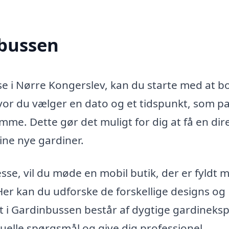
nbussen
se i Nørre Kongerslev, kan du starte med at b
vor du vælger en dato og et tidspunkt, som p
me. Dette gør det muligt for dig at få en dir
ine nye gardiner.
e, vil du møde en mobil butik, der er fyldt 
Her kan du udforske de forskellige designs og
et i Gardinbussen består af dygtige gardineksp
tuelle spørgsmål og give dig professionel