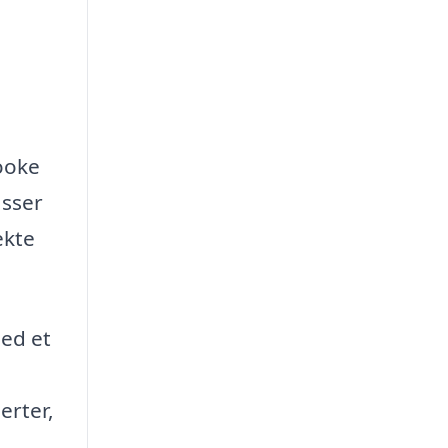
ooke
asser
ekte
med et
erter,