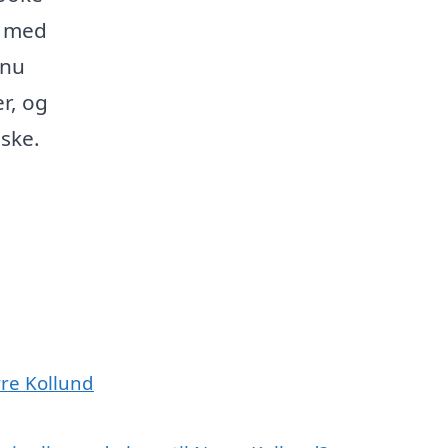
g med
dnu
r, og
 ske.
rre Kollund