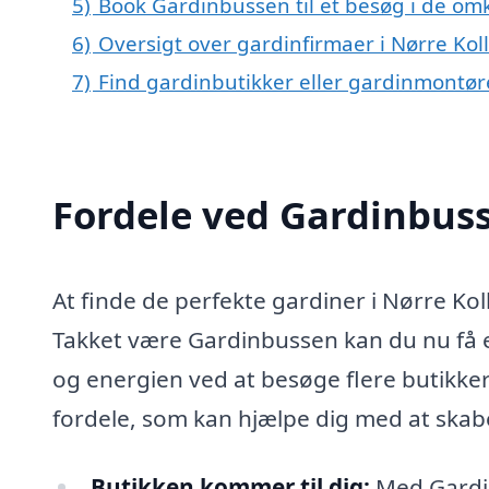
5)
Book Gardinbussen til et besøg i de omk
6)
Oversigt over gardinfirmaer i Nørre Ko
7)
Find gardinbutikker eller gardinmontør
Fordele ved Gardinbus
At finde de perfekte gardiner i Nørre Ko
Takket være Gardinbussen kan du nu få e
og energien ved at besøge flere butikke
fordele, som kan hjælpe dig med at skabe
Butikken kommer til dig:
Med Gardinb