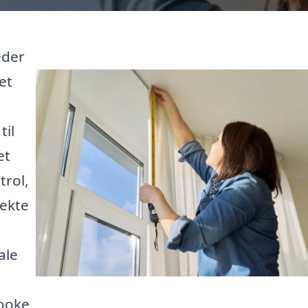
eder
et
til
et
trol,
fekte
ale
booke