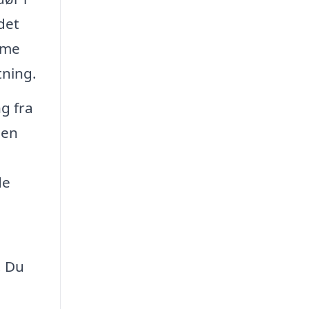
det
mme
tning.
g fra
men
de
. Du