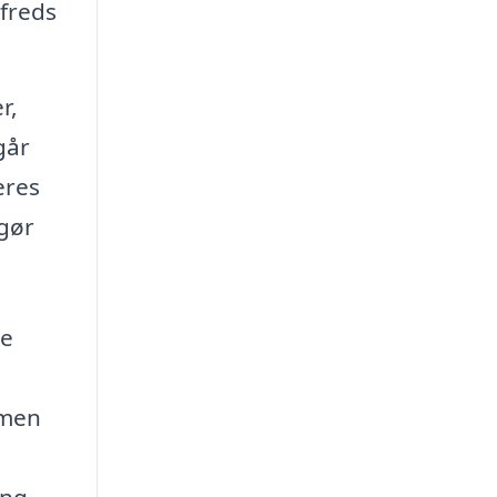
lfreds
r,
går
eres
 gør
re
 men
ng –