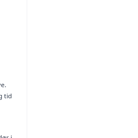
ve.
 tid
ør i