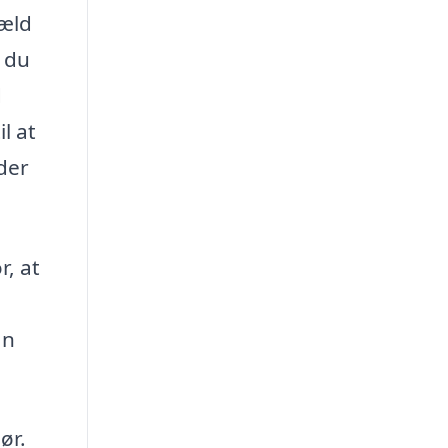
væld
r du
d
l at
der
r, at
an
ør.