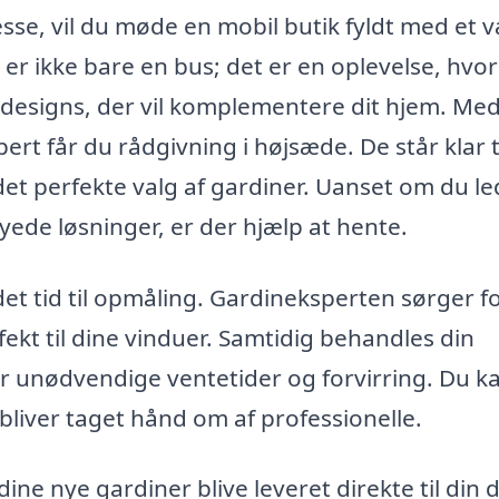
se, vil du møde en mobil butik fyldt med et 
e er ikke bare en bus; det er en oplevelse, hvo
g designs, der vil komplementere dit hjem. Me
rt får du rådgivning i højsæde. De står klar ti
det perfekte valg af gardiner. Uanset om du le
yede løsninger, er der hjælp at hente.
det tid til opmåling. Gardineksperten sørger fo
ekt til dine vinduer. Samtidig behandles din
erer unødvendige ventetider og forvirring. Du k
 bliver taget hånd om af professionelle.
dine nye gardiner blive leveret direkte til din d