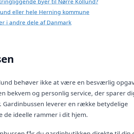
ringliggende byer til Nørre Kollund?
llund eller hele Herning kommune
er i andre dele af Danmark
sen
llund behøver ikke at være en besværlig opga
n bekvem og personlig service, der sparer dig
r. Gardinbussen leverer en række betydelige
 de ideelle rammer i dit hjem.
ussen får du gardinbutikken direkte til din d