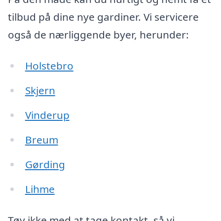
tilbud på dine nye gardiner. Vi servicere
også de nærliggende byer, herunder:
Holstebro
Skjern
Vinderup
Breum
Gørding
Lihme
Tøv ikke med at tage kontakt, så vi