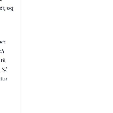
ør, og
 en
så
til
. Så
 for