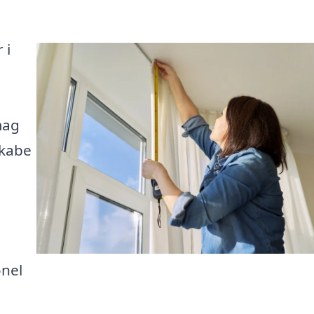
 i
mag
skabe
onel