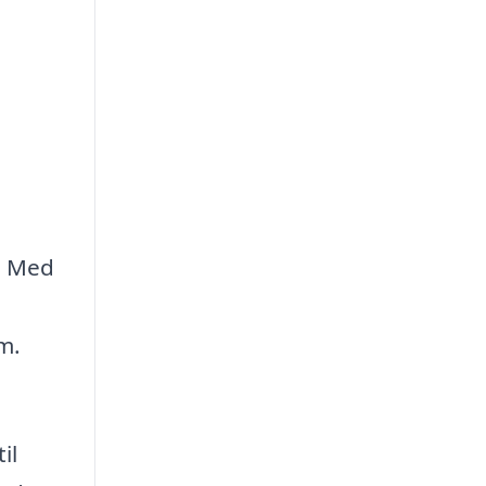
s. Med
m.
il