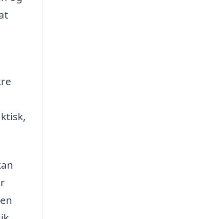
at
kre
ktisk,
kan
r
den
ik