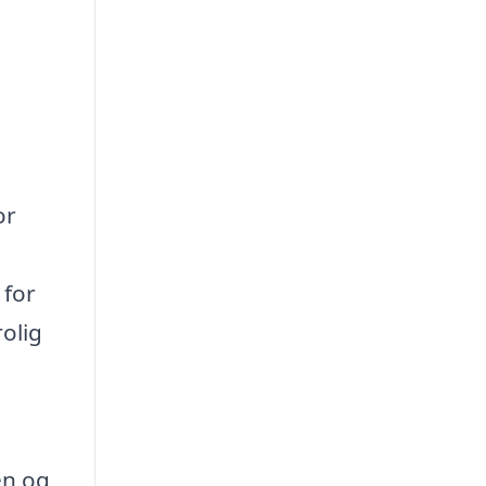
or
 for
rolig
en og