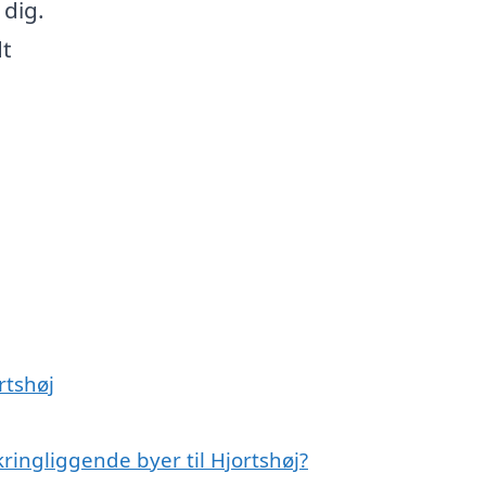
dig.
dt
rtshøj
ringliggende byer til Hjortshøj?