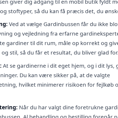
sen giver dig adgang til en mobil butik fyldt 
 og stoftyper, så du kan få præcis det, du ønsk
ng:
Ved at vælge Gardinbussen får du ikke blo
ning og vejledning fra erfarne gardinekspert
e gardiner til dit rum, måle op korrekt og giv
 stil, så du får et resultat, du bliver glad for
:
At se gardinerne i dit eget hjem, og i dit lys, 
tninger. Du kan være sikker på, at de valgte
etning, hvilket minimerer risikoen for fejlkøb 
tering:
Når du har valgt dine foretrukne gardi
nbussen. Al behandling og bestilling foregår p