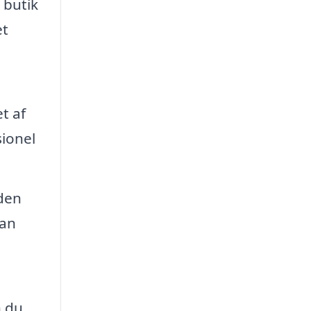
 butik
et
t af
sionel
den
kan
n du