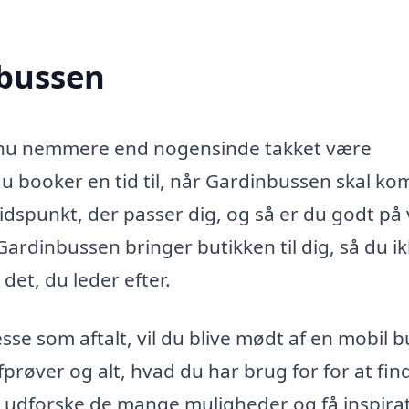
nbussen
er nu nemmere end nogensinde takket være
du booker en tid til, når Gardinbussen skal k
idspunkt, der passer dig, og så er du godt på v
Gardinbussen bringer butikken til dig, så du i
 det, du leder efter.
e som aftalt, vil du blive mødt af en mobil b
fprøver og alt, hvad du har brug for for at fin
 at udforske de mange muligheder og få inspira