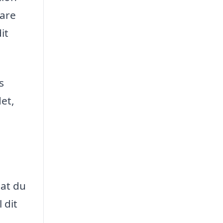
vare
it
s
et,
e
 at du
 dit