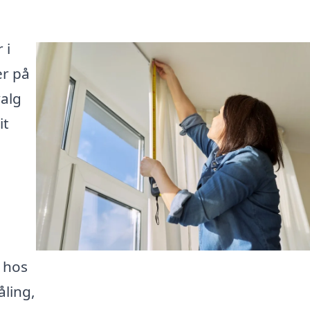
 i
er på
valg
it
 hos
åling,