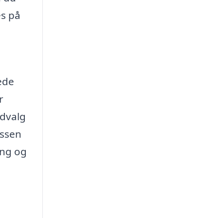
es på
ede
r
udvalg
ussen
ing og