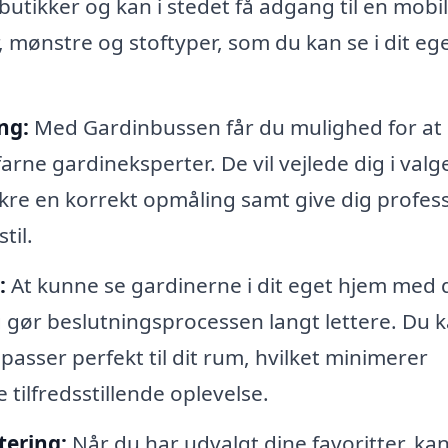
butikker og kan i stedet få adgang til en mobil
r, mønstre og stoftyper, som du kan se i dit eg
ng:
Med Gardinbussen får du mulighed for at
rne gardineksperter. De vil vejlede dig i valge
 sikre en korrekt opmåling samt give dig profes
til.
:
At kunne se gardinerne i dit eget hjem med 
 gør beslutningsprocessen langt lettere. Du 
passer perfekt til dit rum, hvilket minimerer
 tilfredsstillende oplevelse.
tering:
Når du har udvalgt dine favoritter, ka