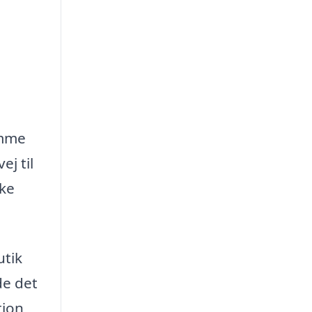
omme
ej til
kke
utik
de det
tion