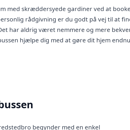
hjem med skræddersyede gardiner ved at book
sonlig rådgivning er du godt på vej til at fi
ig. Det har aldrig været nemmere og mere bekve
nbussen hjælpe dig med at gøre dit hjem endn
nbussen
i Gredstedbro begynder med en enkel