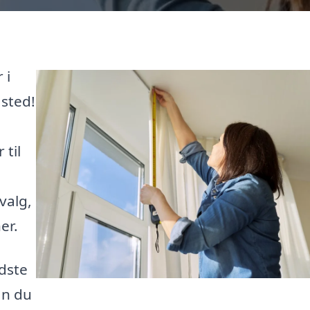
 i
 sted!
 til
valg,
er.
edste
an du