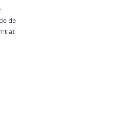
e
nde de
mt at
u