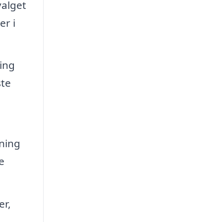
valget
er i
ing
ste
sning
e
er,