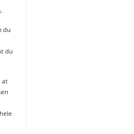
.
m du
at du
 at
sen
 hele