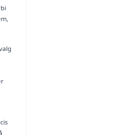
bi
em,
valg
er
cis
å