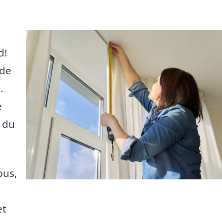
d!
 de
.
e
, du
bus,
et