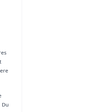
res
t
mere
e
. Du