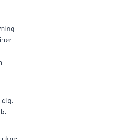
vning
iner
m
 dig,
øb.
trukne