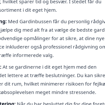
 hvilket sparer tid og besvær. I stedet får du
ortiment i dit eget hjem.
ng:
Med Gardinbussen får du personlig rådgi
hjælpe dig med alt fra at vælge de bedste gard
 nødvendige opmålinger for at sikre, at dine nye
ce inkluderer også professionel rådgivning o
træffe informerede valg.
:
At se gardinerne i dit eget hjem med den
et lettere at træffe beslutninger. Du kan sikre
dit rum, hvilket minimerer risikoen for fejlk
dkøbsoplevelsen meget mindre stressende.
tering:
Når du har besluttet dig for dine fore