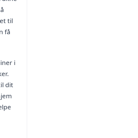
på
t til
n få
iner i
er.
l dit
hjem
ælpe