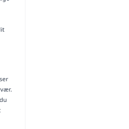
it
ser
svær.
 du
t