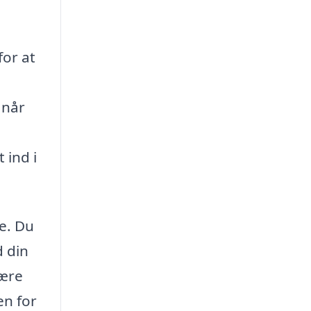
for at
 når
 ind i
e. Du
d din
være
en for