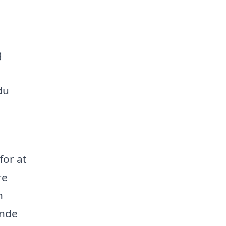
g
du
for at
re
n
inde