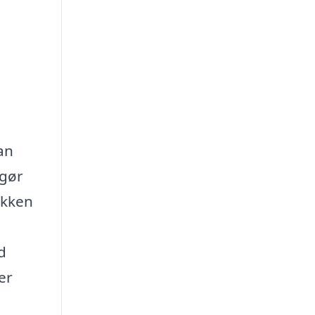
an
 gør
ikken
d
er