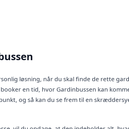
nbussen
onlig løsning, når du skal finde de rette gard
u booker en tid, hvor Gardinbussen kan komme 
punkt, og så kan du se frem til en skræddersy
se, vil du opdage, at den indeholder alt, hva