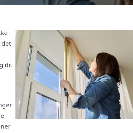
kke
 det
e
g dit
å
nger
me
iner