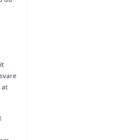
it
esvare
 at
t