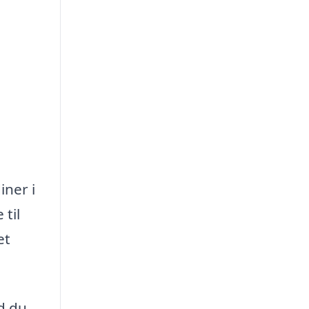
iner i
til
et
d du