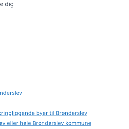
e dig
ønderslev
kringliggende byer til Brønderslev
lev eller hele Brønderslev kommune