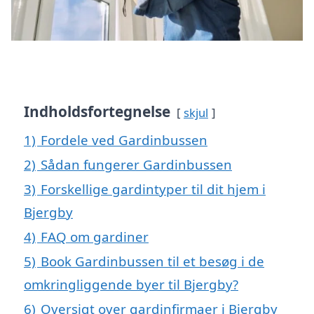
Indholdsfortegnelse
skjul
1)
Fordele ved Gardinbussen
2)
Sådan fungerer Gardinbussen
3)
Forskellige gardintyper til dit hjem i
Bjergby
4)
FAQ om gardiner
5)
Book Gardinbussen til et besøg i de
omkringliggende byer til Bjergby?
6)
Oversigt over gardinfirmaer i Bjergby