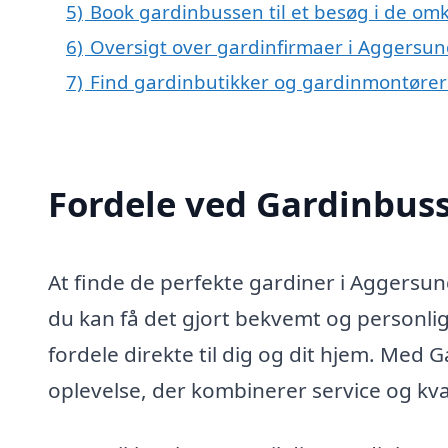
5)
Book gardinbussen til et besøg i de om
6)
Oversigt over gardinfirmaer i Aggersu
7)
Find gardinbutikker og gardinmontører
Fordele ved Gardinbus
At finde de perfekte gardiner i Aggersu
du kan få det gjort bekvemt og personli
fordele direkte til dig og dit hjem. Med
oplevelse, der kombinerer service og kval