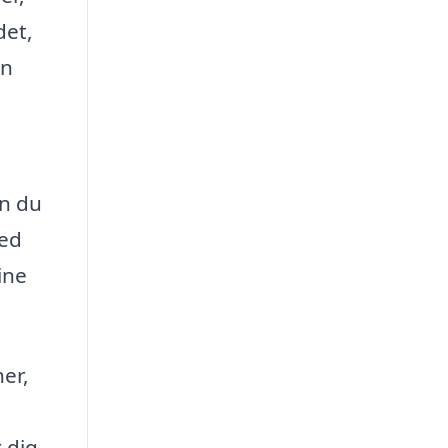
det,
an
an du
Med
ine
er,
 dig