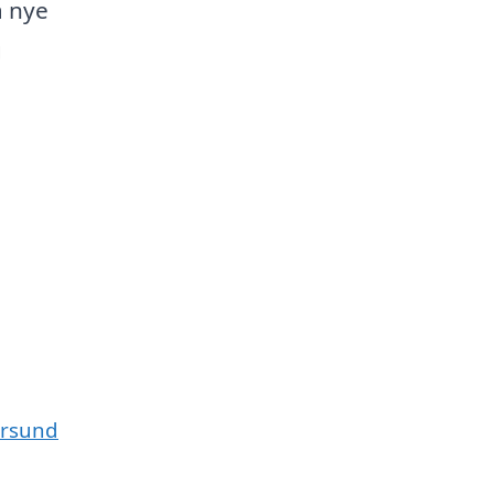
å nye
g
gersund