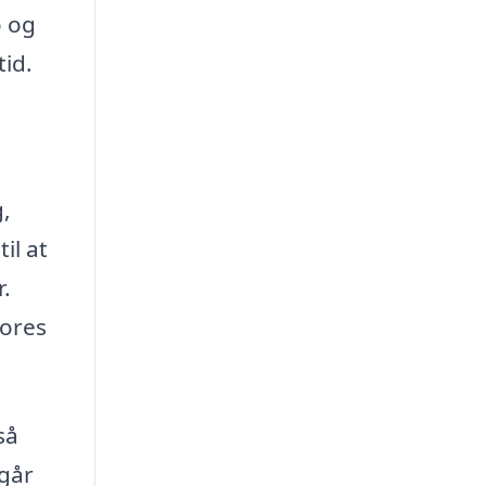
o og
tid.
,
il at
.
vores
så
dgår