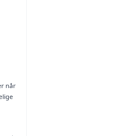
ær når
elige