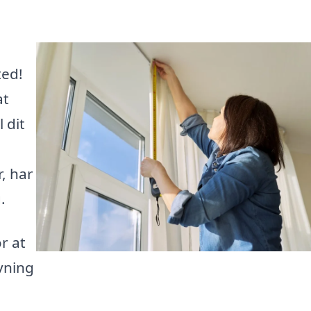
ted!
at
 dit
, har
.
r at
vning