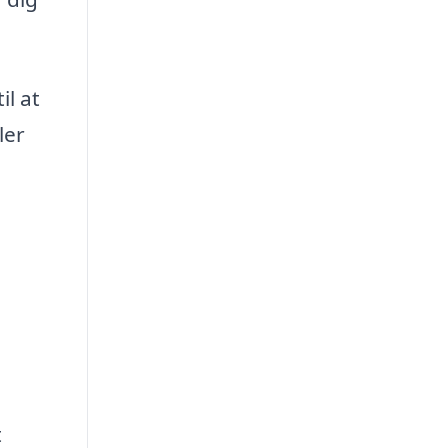
il at
ler
t