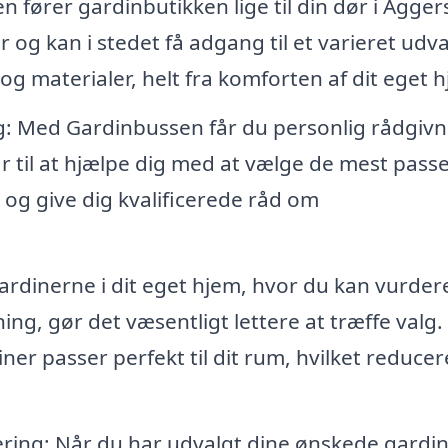
 fører gardinbutikken lige til din dør i Agge
r og kan i stedet få adgang til et varieret udva
 og materialer, helt fra komforten af dit eget 
ng: Med Gardinbussen får du personlig rådgivn
ar til at hjælpe dig med at vælge de mest pas
l og give dig kvalificerede råd om
rdinerne i dit eget hjem, hvor du kan vurde
etning, gør det væsentligt lettere at træffe valg
ner passer perfekt til dit rum, hvilket reducer
ring: Når du har udvalgt dine ønskede gardin