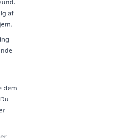
rsund.
lg af
hjem.
ing
sende
re dem
. Du
er
er,