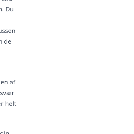
m. Du
bussen
om de
gen af
besvær
r helt
 din