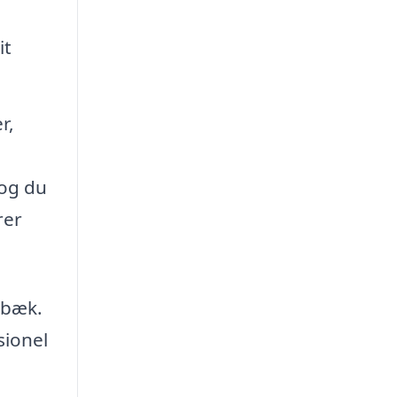
it
r,
 og du
rer
rbæk.
sionel