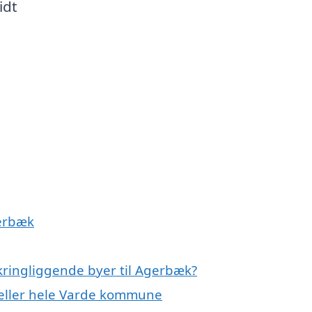
idt
gerbæk
kringliggende byer til Agerbæk?
 eller hele Varde kommune