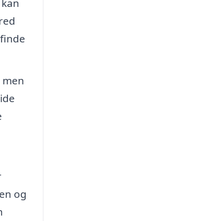
u kan
red
 finde
, men
uide
e
r
gen og
n