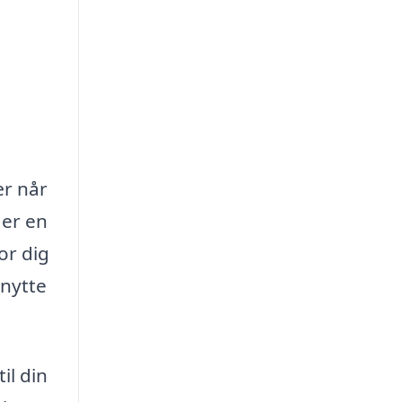
ær når
ger en
or dig
enytte
il din