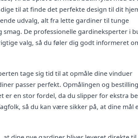
ige til at finde det perfekte design til dit hje
nde udvalg, alt fra lette gardiner til tunge
 og smag. De professionelle gardineksperter i 
 rigtige valg, så du føler dig godt informeret 
sperten tage sig tid til at opmåle dine vinduer
rdiner passer perfekt. Opmålingen og bestillin
et er en stor fordel, da du slipper for ekstra 
agfolk, så du kan være sikker på, at dine mål e
, at dine nye gardiner bliver leveret direkte til