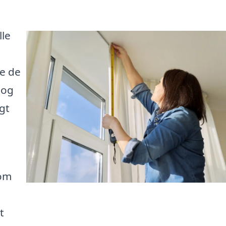
lle
t
de de
 og
igt
som
t