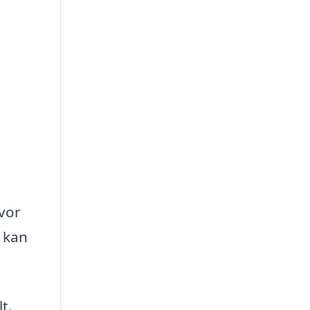
hvor
i kan
t.