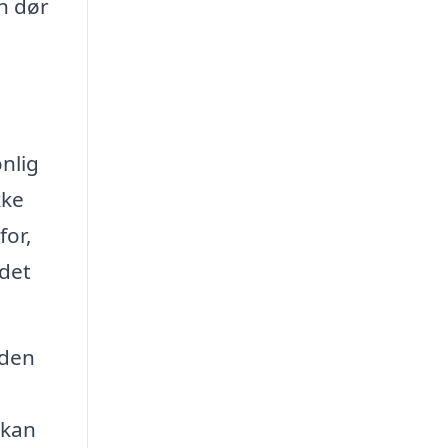
n dør
nlig
kke
for,
 det
eden
 kan