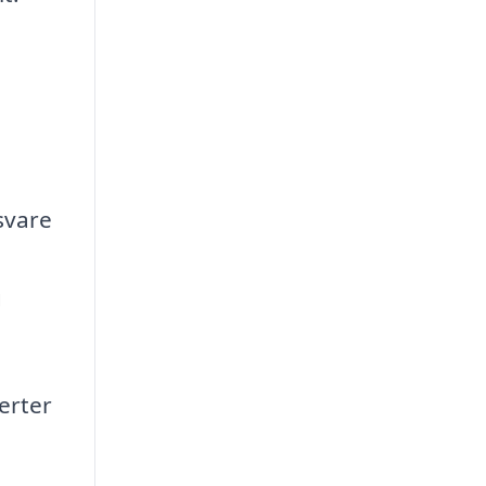
e
svare
g
erter