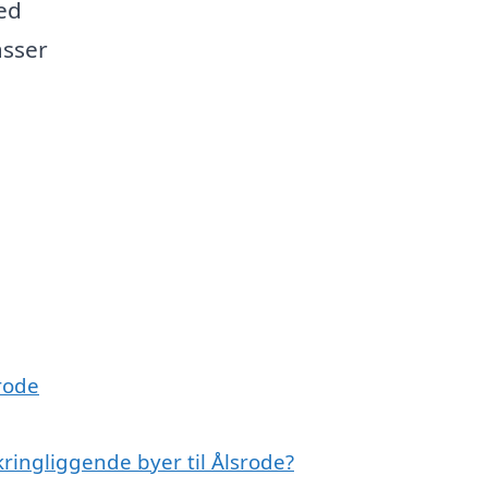
ed
asser
srode
ringliggende byer til Ålsrode?