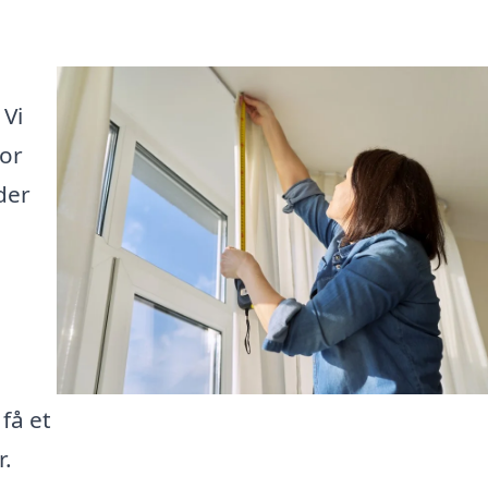
 Vi
vor
der
å
få et
r.