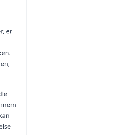
r, er
ken.
gen,
dle
gennem
 kan
else