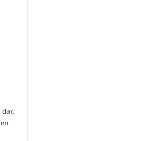
 dør,
 en