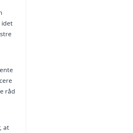
n
 idet
stre
ente
icere
de råd
g
, at