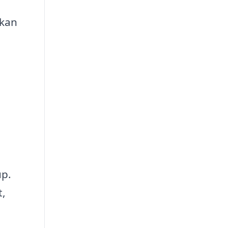
 kan
up.
t,