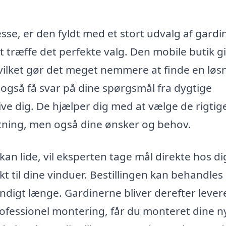
e, er den fyldt med et stort udvalg af gardin
at træffe det perfekte valg. Den mobile butik g
hvilket gør det meget nemmere at finde en løs
u også få svar på dine spørgsmål fra dygtige
give dig. De hjælper dig med at vælge de rigtig
etning, men også dine ønsker og behov.
an lide, vil eksperten tage mål direkte hos di
kt til dine vinduer. Bestillingen kan behandles
endigt længe. Gardinerne bliver derefter lever
 professionel montering, får du monteret dine n