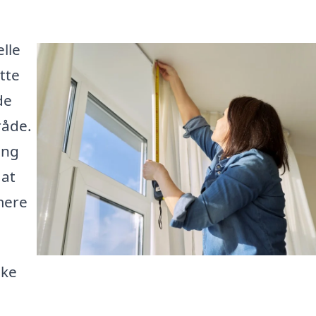
lle
tte
de
råde.
ing
 at
mere
ske