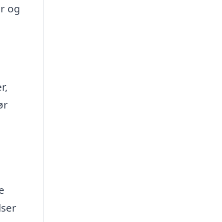
er og
r,
ør
e
lser