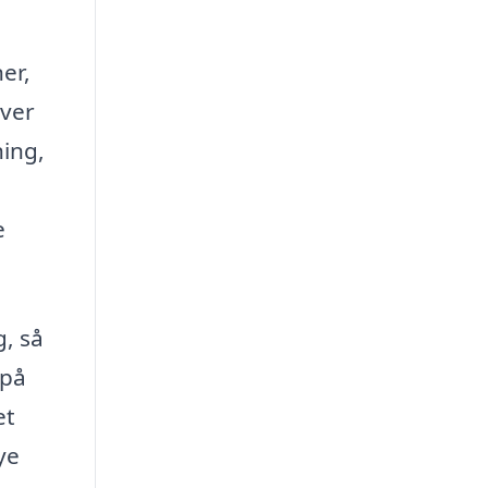
er,
iver
ning,
e
g, så
 på
et
ye