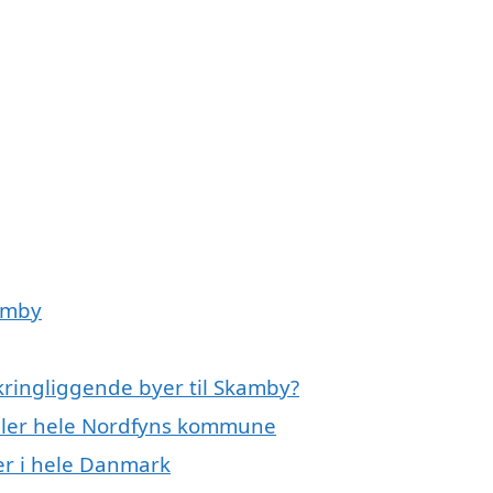
kamby
kringliggende byer til Skamby?
eller hele Nordfyns kommune
er i hele Danmark