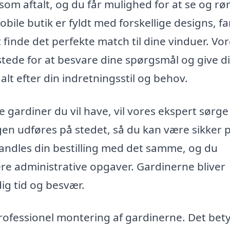
om aftalt, og du får mulighed for at se og rø
bile butik er fyldt med forskellige designs, fa
t finde det perfekte match til dine vinduer. Vo
 stede for at besvare dine spørgsmål og give d
alt efter din indretningsstil og behov.
 gardiner du vil have, vil vores ekspert sørge
en udføres på stedet, så du kan være sikker p
andles din bestilling med det samme, og du
re administrative opgaver. Gardinerne bliver
 dig tid og besvær.
rofessionel montering af gardinerne. Det bety