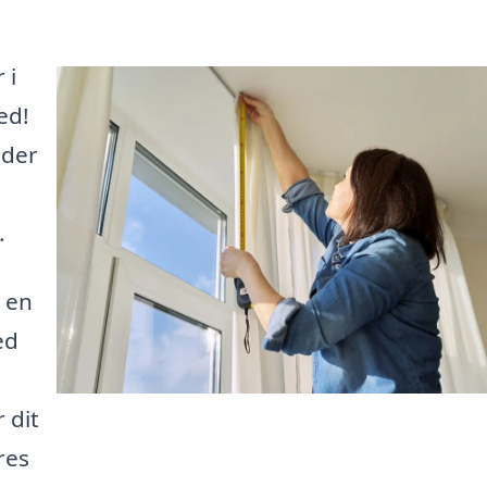
 i
ed!
 der
.
 en
ed
 dit
res