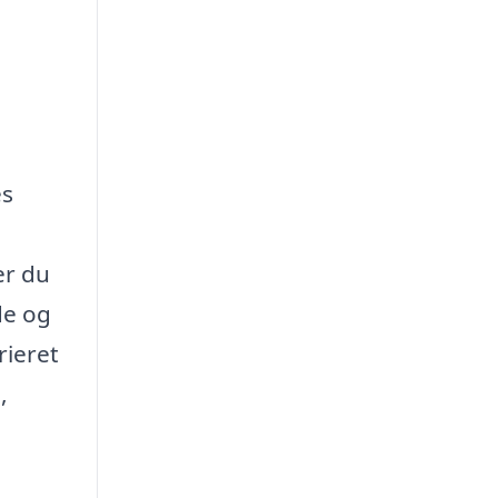
es
er du
de og
rieret
,
g