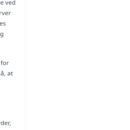
re ved
rver
res
ig
 for
å, at
der,