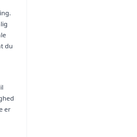
ing.
lig
åle
at du
il
ighed
e er