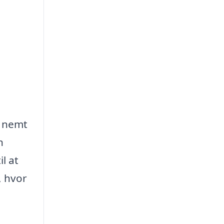
n nemt
n
l at
, hvor