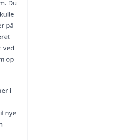
em. Du
kulle
er på
eret
t ved
em op
er i
il nye
n