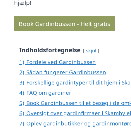
hjælp!
Book Gardinbussen - Helt gratis
Indholdsfortegnelse
skjul
1)
Fordele ved Gardinbussen
2)
Sådan fungerer Gardinbussen
3)
Forskellige gardintyper til dit hjem i S
4)
FAQ om gardiner
5)
Book Gardinbussen til et besøg i de om
6)
Oversigt over gardinfirmaer i Skamby 
7)
Oplev gardinbutikker og gardinmontør