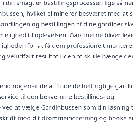
 i din smag, er bestillingsprocessen lige så n
inbussen, hvilket eliminerer besværet med at s
ehandlingen og bestillingen af dine gardiner sk
mmelighed til oplevelsen. Gardinerne bliver lev
uligheden for at få dem professionelt montere
ot og veludført resultat uden at skulle hænge d
end nogensinde at finde de helt rigtige gardin
service til den bekvemme bestillings- og
ved at vælge Gardinbussen som din løsning t
te skridt mod dit drømmeindretning og booke e